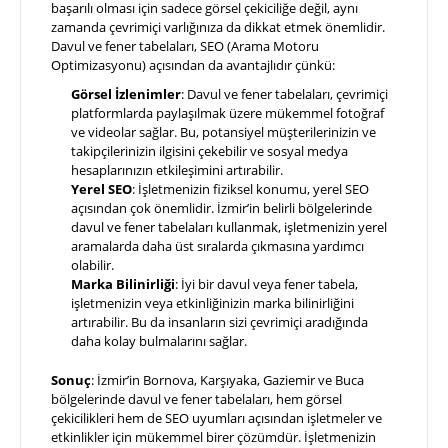
başarılı olması için sadece görsel çekiciliğe değil, aynı
zamanda çevrimiçi varlığınıza da dikkat etmek önemlidir.
Davul ve fener tabelaları, SEO (Arama Motoru
Optimizasyonu) açısından da avantajlıdır çünkü:
Görsel İzlenimler
: Davul ve fener tabelaları, çevrimiçi
platformlarda paylaşılmak üzere mükemmel fotoğraf
ve videolar sağlar. Bu, potansiyel müşterilerinizin ve
takipçilerinizin ilgisini çekebilir ve sosyal medya
hesaplarınızın etkileşimini artırabilir.
Yerel SEO
: İşletmenizin fiziksel konumu, yerel SEO
açısından çok önemlidir. İzmir’in belirli bölgelerinde
davul ve fener tabelaları kullanmak, işletmenizin yerel
aramalarda daha üst sıralarda çıkmasına yardımcı
olabilir.
Marka Bilinirliği
: İyi bir davul veya fener tabela,
işletmenizin veya etkinliğinizin marka bilinirliğini
artırabilir. Bu da insanların sizi çevrimiçi aradığında
daha kolay bulmalarını sağlar.
Sonuç
: İzmir’in Bornova, Karşıyaka, Gaziemir ve Buca
bölgelerinde davul ve fener tabelaları, hem görsel
çekicilikleri hem de SEO uyumları açısından işletmeler ve
etkinlikler için mükemmel birer çözümdür. İşletmenizin