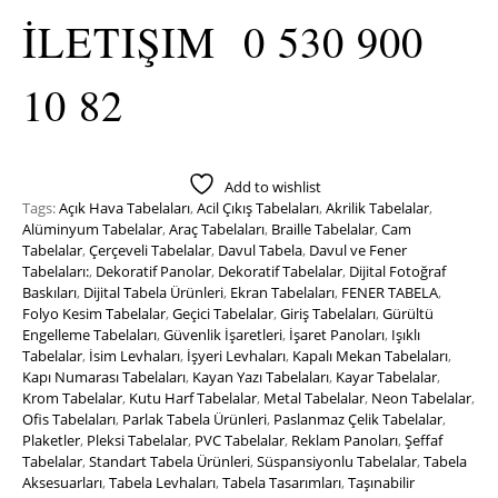
İLETIŞIM 0 530 900
10 82
Add to wishlist
Tags:
Açık Hava Tabelaları
,
Acil Çıkış Tabelaları
,
Akrilik Tabelalar
,
Alüminyum Tabelalar
,
Araç Tabelaları
,
Braille Tabelalar
,
Cam
Tabelalar
,
Çerçeveli Tabelalar
,
Davul Tabela
,
Davul ve Fener
Tabelaları:
,
Dekoratif Panolar
,
Dekoratif Tabelalar
,
Dijital Fotoğraf
Baskıları
,
Dijital Tabela Ürünleri
,
Ekran Tabelaları
,
FENER TABELA
,
Folyo Kesim Tabelalar
,
Geçici Tabelalar
,
Giriş Tabelaları
,
Gürültü
Engelleme Tabelaları
,
Güvenlik İşaretleri
,
İşaret Panoları
,
Işıklı
Tabelalar
,
İsim Levhaları
,
İşyeri Levhaları
,
Kapalı Mekan Tabelaları
,
Kapı Numarası Tabelaları
,
Kayan Yazı Tabelaları
,
Kayar Tabelalar
,
Krom Tabelalar
,
Kutu Harf Tabelalar
,
Metal Tabelalar
,
Neon Tabelalar
,
Ofis Tabelaları
,
Parlak Tabela Ürünleri
,
Paslanmaz Çelik Tabelalar
,
Plaketler
,
Pleksi Tabelalar
,
PVC Tabelalar
,
Reklam Panoları
,
Şeffaf
Tabelalar
,
Standart Tabela Ürünleri
,
Süspansiyonlu Tabelalar
,
Tabela
Aksesuarları
,
Tabela Levhaları
,
Tabela Tasarımları
,
Taşınabilir