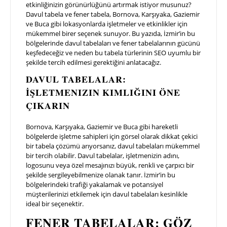
etkinliğinizin görünürlüğünü artırmak istiyor musunuz?
Davul tabela ve fener tabela, Bornova, Karşıyaka, Gaziemir
ve Buca gibi lokasyonlarda işletmeler ve etkinlikler için
mükemmel birer seçenek sunuyor. Bu yazıda, İzmir’in bu
bölgelerinde davul tabelaları ve fener tabelalarının gücünü
keşfedeceğiz ve neden bu tabela türlerinin SEO uyumlu bir
şekilde tercih edilmesi gerektiğini anlatacağız.
DAVUL TABELALAR:
İŞLETMENIZIN KIMLIĞINI ÖNE
ÇIKARIN
Bornova, Karşıyaka, Gaziemir ve Buca gibi hareketli
bölgelerde işletme sahipleri için görsel olarak dikkat çekici
bir tabela çözümü arıyorsanız, davul tabelaları mükemmel
bir tercih olabilir. Davul tabelalar, işletmenizin adını,
logosunu veya özel mesajınızı büyük, renkli ve çarpıcı bir
şekilde sergileyebilmenize olanak tanır. İzmir’in bu
bölgelerindeki trafiği yakalamak ve potansiyel
müşterilerinizi etkilemek için davul tabelaları kesinlikle
ideal bir seçenektir.
FENER TABELALAR: GÖZ