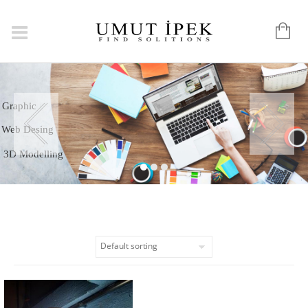
Logo
Graphic
Web Desing
3D Modelling