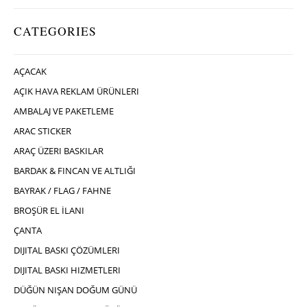
CATEGORIES
AÇACAK
AÇIK HAVA REKLAM ÜRÜNLERI
AMBALAJ VE PAKETLEME
ARAC STICKER
ARAÇ ÜZERI BASKILAR
BARDAK & FINCAN VE ALTLIĞI
BAYRAK / FLAG / FAHNE
BROŞÜR EL İLANI
ÇANTA
DIJITAL BASKI ÇÖZÜMLERI
DIJITAL BASKI HIZMETLERI
DÜĞÜN NIŞAN DOĞUM GÜNÜ