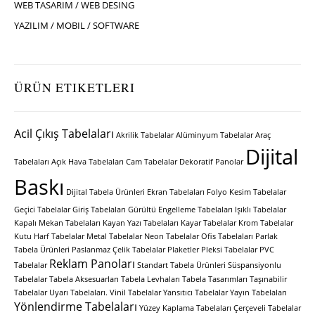
WEB TASARIM / WEB DESING
YAZILIM / MOBIL / SOFTWARE
ÜRÜN ETIKETLERI
Acil Çıkış Tabelaları
Akrilik Tabelalar
Alüminyum Tabelalar
Araç
Dijital
Tabelaları
Açık Hava Tabelaları
Cam Tabelalar
Dekoratif Panolar
Baskı
Dijital Tabela Ürünleri
Ekran Tabelaları
Folyo Kesim Tabelalar
Geçici Tabelalar
Giriş Tabelaları
Gürültü Engelleme Tabelaları
Işıklı Tabelalar
Kapalı Mekan Tabelaları
Kayan Yazı Tabelaları
Kayar Tabelalar
Krom Tabelalar
Kutu Harf Tabelalar
Metal Tabelalar
Neon Tabelalar
Ofis Tabelaları
Parlak
Tabela Ürünleri
Paslanmaz Çelik Tabelalar
Plaketler
Pleksi Tabelalar
PVC
Reklam Panoları
Tabelalar
Standart Tabela Ürünleri
Süspansiyonlu
Tabelalar
Tabela Aksesuarları
Tabela Levhaları
Tabela Tasarımları
Taşınabilir
Tabelalar
Uyarı Tabelaları.
Vinil Tabelalar
Yansıtıcı Tabelalar
Yayın Tabelaları
Yönlendirme Tabelaları
Yüzey Kaplama Tabelaları
Çerçeveli Tabelalar