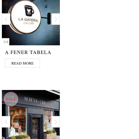
1
/
4
A FENER TABELA
READ MORE