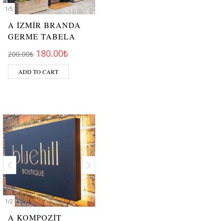
1
/
5
A İZMİR BRANDA
GERME TABELA
Original price was: 200.00₺.
Current price is: 180.00₺.
180.00
₺
200.00
₺
ADD TO CART
1
/
2
A KOMPOZİT