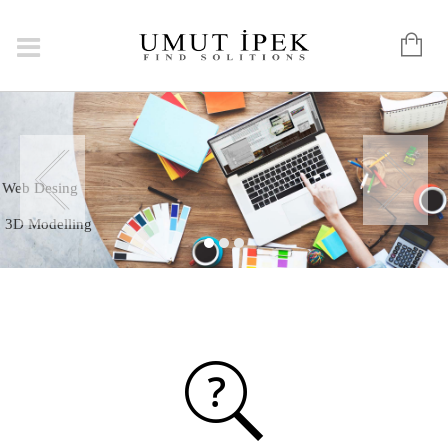
Graphic
Web Desing
3D Modelling