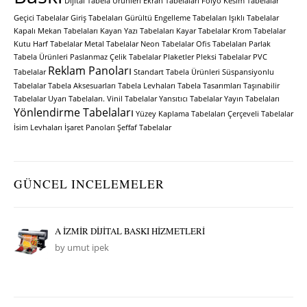
Dijital Tabela Ürünleri
Ekran Tabelaları
Folyo Kesim Tabelalar
Geçici Tabelalar
Giriş Tabelaları
Gürültü Engelleme Tabelaları
Işıklı Tabelalar
Kapalı Mekan Tabelaları
Kayan Yazı Tabelaları
Kayar Tabelalar
Krom Tabelalar
Kutu Harf Tabelalar
Metal Tabelalar
Neon Tabelalar
Ofis Tabelaları
Parlak
Tabela Ürünleri
Paslanmaz Çelik Tabelalar
Plaketler
Pleksi Tabelalar
PVC
Reklam Panoları
Tabelalar
Standart Tabela Ürünleri
Süspansiyonlu
Tabelalar
Tabela Aksesuarları
Tabela Levhaları
Tabela Tasarımları
Taşınabilir
Tabelalar
Uyarı Tabelaları.
Vinil Tabelalar
Yansıtıcı Tabelalar
Yayın Tabelaları
Yönlendirme Tabelaları
Yüzey Kaplama Tabelaları
Çerçeveli Tabelalar
İsim Levhaları
İşaret Panoları
Şeffaf Tabelalar
GÜNCEL INCELEMELER
A İZMİR DİJİTAL BASKI HİZMETLERİ
by umut ipek