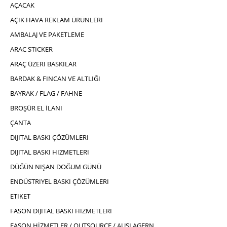
AÇACAK
AÇIK HAVA REKLAM ÜRÜNLERI
AMBALAJ VE PAKETLEME
ARAC STICKER
ARAÇ ÜZERI BASKILAR
BARDAK & FINCAN VE ALTLIĞI
BAYRAK / FLAG / FAHNE
BROŞÜR EL İLANI
ÇANTA
DIJITAL BASKI ÇÖZÜMLERI
DIJITAL BASKI HIZMETLERI
DÜĞÜN NIŞAN DOĞUM GÜNÜ
ENDÜSTRIYEL BASKI ÇÖZÜMLERI
ETIKET
FASON DIJITAL BASKI HIZMETLERI
FASON HİZMETLER / OUTSOURCE / AUSLAGERN