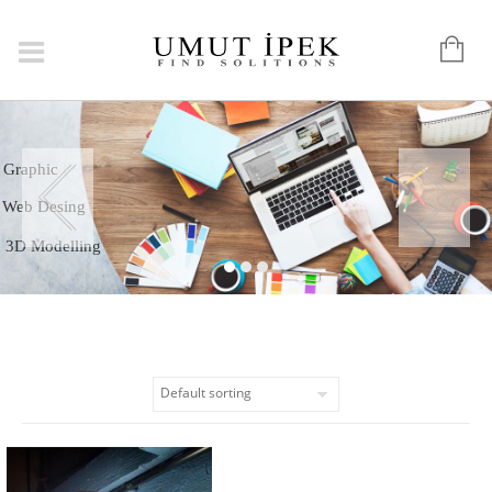
Logo
Graphic
Web Desing
3D Modelling