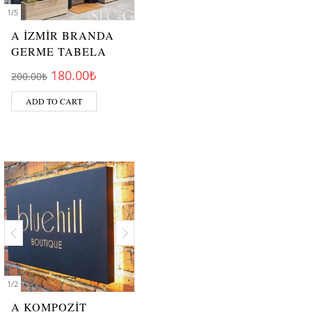
1
/
5
A İZMİR BRANDA
GERME TABELA
Original price was: 200.00₺.
Current price is: 180.00₺.
180.00
₺
200.00
₺
ADD TO CART
1
/
2
A KOMPOZİT