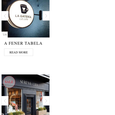
1
/
4
A FENER TABELA
READ MORE