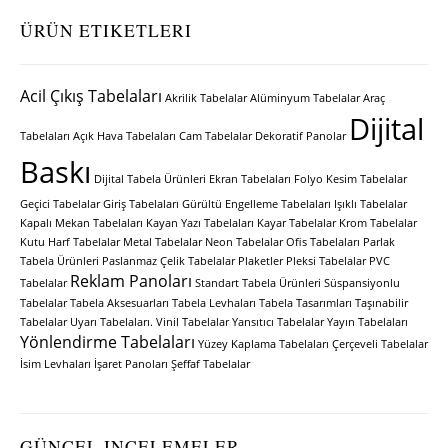
ÜRÜN ETIKETLERI
Acil Çıkış Tabelaları
Akrilik Tabelalar
Alüminyum Tabelalar
Araç
Dijital
Tabelaları
Açık Hava Tabelaları
Cam Tabelalar
Dekoratif Panolar
Baskı
Dijital Tabela Ürünleri
Ekran Tabelaları
Folyo Kesim Tabelalar
Geçici Tabelalar
Giriş Tabelaları
Gürültü Engelleme Tabelaları
Işıklı Tabelalar
Kapalı Mekan Tabelaları
Kayan Yazı Tabelaları
Kayar Tabelalar
Krom Tabelalar
Kutu Harf Tabelalar
Metal Tabelalar
Neon Tabelalar
Ofis Tabelaları
Parlak
Tabela Ürünleri
Paslanmaz Çelik Tabelalar
Plaketler
Pleksi Tabelalar
PVC
Reklam Panoları
Tabelalar
Standart Tabela Ürünleri
Süspansiyonlu
Tabelalar
Tabela Aksesuarları
Tabela Levhaları
Tabela Tasarımları
Taşınabilir
Tabelalar
Uyarı Tabelaları.
Vinil Tabelalar
Yansıtıcı Tabelalar
Yayın Tabelaları
Yönlendirme Tabelaları
Yüzey Kaplama Tabelaları
Çerçeveli Tabelalar
İsim Levhaları
İşaret Panoları
Şeffaf Tabelalar
GÜNCEL INCELEMELER