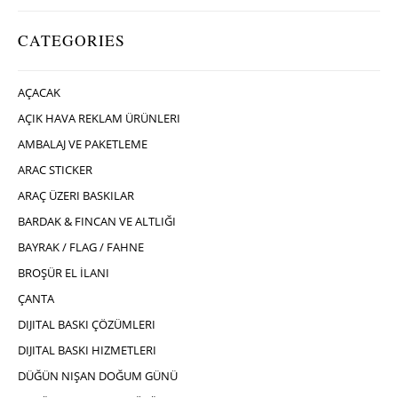
CATEGORIES
AÇACAK
AÇIK HAVA REKLAM ÜRÜNLERI
AMBALAJ VE PAKETLEME
ARAC STICKER
ARAÇ ÜZERI BASKILAR
BARDAK & FINCAN VE ALTLIĞI
BAYRAK / FLAG / FAHNE
BROŞÜR EL İLANI
ÇANTA
DIJITAL BASKI ÇÖZÜMLERI
DIJITAL BASKI HIZMETLERI
DÜĞÜN NIŞAN DOĞUM GÜNÜ