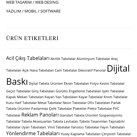
WEB TASARIM / WEB DESING
YAZILIM / MOBIL / SOFTWARE
ÜRÜN ETIKETLERI
Acil Çıkış Tabelaları
Akrilik Tabelalar
Alüminyum Tabelalar
Araç
Dijital
Tabelaları
Açık Hava Tabelaları
Cam Tabelalar
Dekoratif Panolar
Baskı
Dijital Tabela Ürünleri
Ekran Tabelaları
Folyo Kesim Tabelalar
Geçici Tabelalar
Giriş Tabelaları
Gürültü Engelleme Tabelaları
Işıklı Tabelalar
Kapalı Mekan Tabelaları
Kayan Yazı Tabelaları
Kayar Tabelalar
Krom Tabelalar
Kutu Harf Tabelalar
Metal Tabelalar
Neon Tabelalar
Ofis Tabelaları
Parlak
Tabela Ürünleri
Paslanmaz Çelik Tabelalar
Plaketler
Pleksi Tabelalar
PVC
Reklam Panoları
Tabelalar
Standart Tabela Ürünleri
Süspansiyonlu
Tabelalar
Tabela Aksesuarları
Tabela Levhaları
Tabela Tasarımları
Taşınabilir
Tabelalar
Uyarı Tabelaları.
Vinil Tabelalar
Yansıtıcı Tabelalar
Yayın Tabelaları
Yönlendirme Tabelaları
Yüzey Kaplama Tabelaları
Çerçeveli Tabelalar