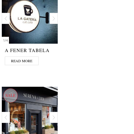
1
/
4
A FENER TABELA
READ MORE