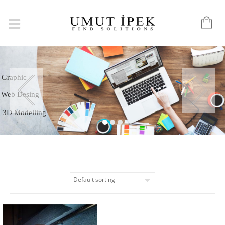
Logo
Graphic
Web Desing
3D Modelling