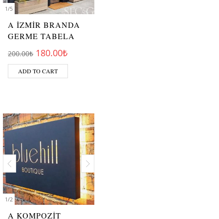
1
/
5
A İZMİR BRANDA
GERME TABELA
Original price was: 200.00₺.
Current price is: 180.00₺.
180.00
₺
200.00
₺
ADD TO CART
1
/
2
A KOMPOZİT