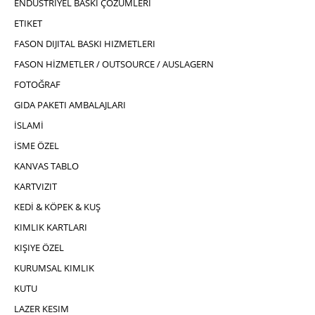
ENDÜSTRIYEL BASKI ÇÖZÜMLERI
ETIKET
FASON DIJITAL BASKI HIZMETLERI
FASON HİZMETLER / OUTSOURCE / AUSLAGERN
FOTOĞRAF
GIDA PAKETI AMBALAJLARI
İSLAMİ
İSME ÖZEL
KANVAS TABLO
KARTVIZIT
KEDİ & KÖPEK & KUŞ
KIMLIK KARTLARI
KIŞIYE ÖZEL
KURUMSAL KIMLIK
KUTU
LAZER KESIM