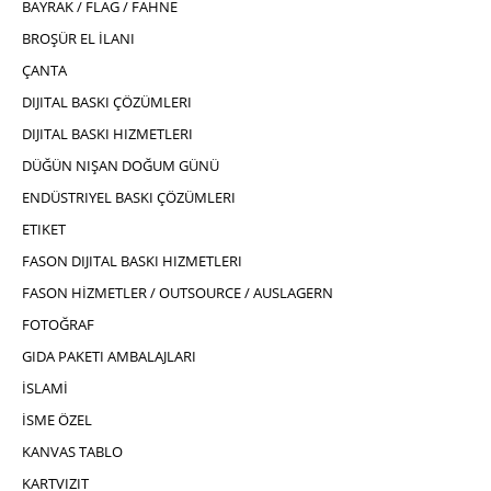
BAYRAK / FLAG / FAHNE
BROŞÜR EL İLANI
ÇANTA
DIJITAL BASKI ÇÖZÜMLERI
DIJITAL BASKI HIZMETLERI
DÜĞÜN NIŞAN DOĞUM GÜNÜ
ENDÜSTRIYEL BASKI ÇÖZÜMLERI
ETIKET
FASON DIJITAL BASKI HIZMETLERI
FASON HİZMETLER / OUTSOURCE / AUSLAGERN
FOTOĞRAF
GIDA PAKETI AMBALAJLARI
İSLAMİ
İSME ÖZEL
KANVAS TABLO
KARTVIZIT