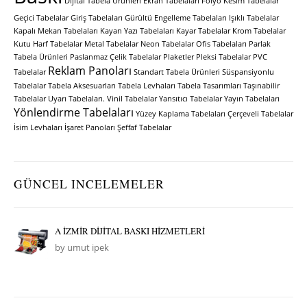
Dijital Tabela Ürünleri
Ekran Tabelaları
Folyo Kesim Tabelalar
Geçici Tabelalar
Giriş Tabelaları
Gürültü Engelleme Tabelaları
Işıklı Tabelalar
Kapalı Mekan Tabelaları
Kayan Yazı Tabelaları
Kayar Tabelalar
Krom Tabelalar
Kutu Harf Tabelalar
Metal Tabelalar
Neon Tabelalar
Ofis Tabelaları
Parlak
Tabela Ürünleri
Paslanmaz Çelik Tabelalar
Plaketler
Pleksi Tabelalar
PVC
Reklam Panoları
Tabelalar
Standart Tabela Ürünleri
Süspansiyonlu
Tabelalar
Tabela Aksesuarları
Tabela Levhaları
Tabela Tasarımları
Taşınabilir
Tabelalar
Uyarı Tabelaları.
Vinil Tabelalar
Yansıtıcı Tabelalar
Yayın Tabelaları
Yönlendirme Tabelaları
Yüzey Kaplama Tabelaları
Çerçeveli Tabelalar
İsim Levhaları
İşaret Panoları
Şeffaf Tabelalar
GÜNCEL INCELEMELER
A İZMİR DİJİTAL BASKI HİZMETLERİ
by umut ipek