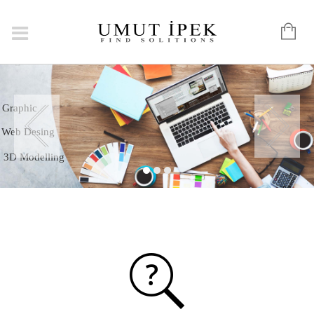
Logo
Graphic
Web Desing
3D Modelling