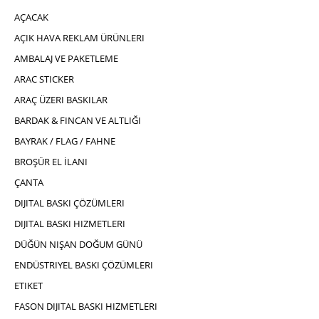
AÇACAK
AÇIK HAVA REKLAM ÜRÜNLERI
AMBALAJ VE PAKETLEME
ARAC STICKER
ARAÇ ÜZERI BASKILAR
BARDAK & FINCAN VE ALTLIĞI
BAYRAK / FLAG / FAHNE
BROŞÜR EL İLANI
ÇANTA
DIJITAL BASKI ÇÖZÜMLERI
DIJITAL BASKI HIZMETLERI
DÜĞÜN NIŞAN DOĞUM GÜNÜ
ENDÜSTRIYEL BASKI ÇÖZÜMLERI
ETIKET
FASON DIJITAL BASKI HIZMETLERI