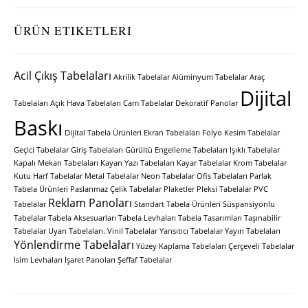
ÜRÜN ETIKETLERI
Acil Çıkış Tabelaları
Akrilik Tabelalar
Alüminyum Tabelalar
Araç
Dijital
Tabelaları
Açık Hava Tabelaları
Cam Tabelalar
Dekoratif Panolar
Baskı
Dijital Tabela Ürünleri
Ekran Tabelaları
Folyo Kesim Tabelalar
Geçici Tabelalar
Giriş Tabelaları
Gürültü Engelleme Tabelaları
Işıklı Tabelalar
Kapalı Mekan Tabelaları
Kayan Yazı Tabelaları
Kayar Tabelalar
Krom Tabelalar
Kutu Harf Tabelalar
Metal Tabelalar
Neon Tabelalar
Ofis Tabelaları
Parlak
Tabela Ürünleri
Paslanmaz Çelik Tabelalar
Plaketler
Pleksi Tabelalar
PVC
Reklam Panoları
Tabelalar
Standart Tabela Ürünleri
Süspansiyonlu
Tabelalar
Tabela Aksesuarları
Tabela Levhaları
Tabela Tasarımları
Taşınabilir
Tabelalar
Uyarı Tabelaları.
Vinil Tabelalar
Yansıtıcı Tabelalar
Yayın Tabelaları
Yönlendirme Tabelaları
Yüzey Kaplama Tabelaları
Çerçeveli Tabelalar
İsim Levhaları
İşaret Panoları
Şeffaf Tabelalar