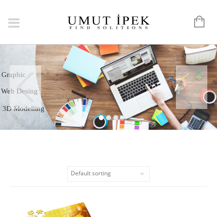
Logo
Graphic
Web Desing
3D Modelling