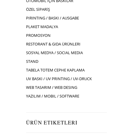
OTOMOBIL İÇIN BASKILAR
ÖZEL SİPARİŞ
PIRINTING / BASKI / AUSGABE
PLAKET MADALYA
PROMOSYON
RESTORANT & GIDA ÜRÜNLERI
SOSYAL MEDYA / SOCIAL MEDIA
STAND
TABELA TOTEM CEPHE KAPLAMA
UV BASKI / UV PRINTING / UV-DRUCK
WEB TASARIM / WEB DESING
YAZILIM / MOBIL / SOFTWARE
ÜRÜN ETIKETLERI