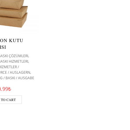
ON KUTU
ISI
,
 BASKI ÇÖZÜMLERI
,
 BASKI HIZMETLERI
İZMETLER /
,
RCE / AUSLAGERN
NG / BASKI / AUSGABE
Original price was: 1.30₺.
Current price is: 0.99₺.
0.99
₺
 TO CART