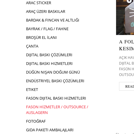
ARAC STICKER
ARAÇ ÜZERI BASKILAR
BARDAK & FINCAN VE ALTLIĞI
BAYRAK / FLAG / FAHNE
BROŞÜR EL İLANI
A FO
ÇANTA
KESI
DIJITAL BASKI ÇÖZÜMLERI
AÇIK HA
DIJITAL
DIJITAL BASKI HIZMETLERI
FASON H
DÜĞÜN NIŞAN DOĞUM GÜNÜ
OUTSOU
ENDÜSTRIYEL BASKI ÇÖZÜMLERI
REA
ETIKET
FASON DIJITAL BASKI HIZMETLERI
FASON HİZMETLER / OUTSOURCE /
AUSLAGERN
FOTOĞRAF
GIDA PAKETI AMBALAJLARI