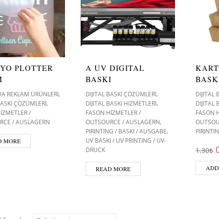
LYO PLOTTER
A UV DIGITAL
KART
M
BASKI
BASK
,
,
VA REKLAM ÜRÜNLERI
DIJITAL BASKI ÇÖZÜMLERI
DIJITAL
,
,
 BASKI ÇÖZÜMLERI
DIJITAL BASKI HIZMETLERI
DIJITAL
İZMETLER /
FASON HİZMETLER /
FASON H
,
RCE / AUSLAGERN
OUTSOURCE / AUSLAGERN
OUTSOU
,
PIRINTING / BASKI / AUSGABE
PIRINTI
UV BASKI / UV PRINTING / UV-
D MORE
DRUCK
1.30
₺
ADD
READ MORE