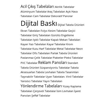
Acil Çıkış Tabelaları
Akrilik Tabelalar
Alüminyum Tabelalar
Araç Tabelaları
Açık Hava
Tabelaları
Cam Tabelalar
Dekoratif Panolar
Dijital Baskı
Dijital Tabela Ürünleri
Ekran Tabelaları
Folyo Kesim Tabelalar
Geçici
Tabelalar
Giriş Tabelaları
Gürültü Engelleme
Tabelaları
Işıklı Tabelalar
Kapalı Mekan Tabelaları
Kayan Yazı Tabelaları
Kayar Tabelalar
Krom
Tabelalar
Kutu Harf Tabelalar
Metal Tabelalar
Neon
Tabelalar
Ofis Tabelaları
Parlak Tabela Ürünleri
Paslanmaz Çelik Tabelalar
Plaketler
Pleksi Tabelalar
Reklam Panoları
PVC Tabelalar
Standart
Tabela Ürünleri
Süspansiyonlu Tabelalar
Tabela
Aksesuarları
Tabela Levhaları
Tabela Tasarımları
Taşınabilir Tabelalar
Uyarı Tabelaları.
Vinil Tabelalar
Yansıtıcı Tabelalar
Yayın Tabelaları
Yönlendirme Tabelaları
Yüzey Kaplama
Tabelaları
Çerçeveli Tabelalar
İsim Levhaları
İşaret
Panoları
Şeffaf Tabelalar