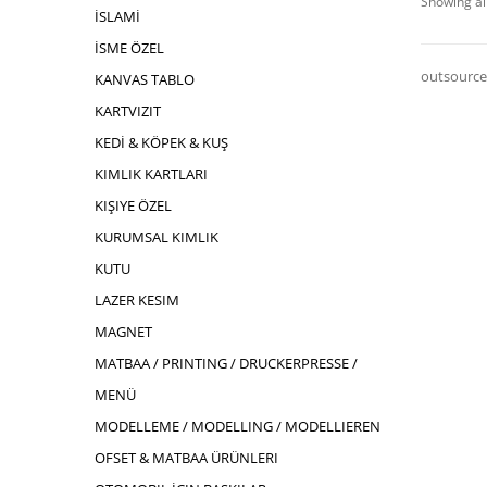
Showing all
İSLAMİ
İSME ÖZEL
outsource
KANVAS TABLO
KARTVIZIT
KEDİ & KÖPEK & KUŞ
KIMLIK KARTLARI
KIŞIYE ÖZEL
KURUMSAL KIMLIK
KUTU
LAZER KESIM
MAGNET
MATBAA / PRINTING / DRUCKERPRESSE /
MENÜ
MODELLEME / MODELLING / MODELLIEREN
OFSET & MATBAA ÜRÜNLERI