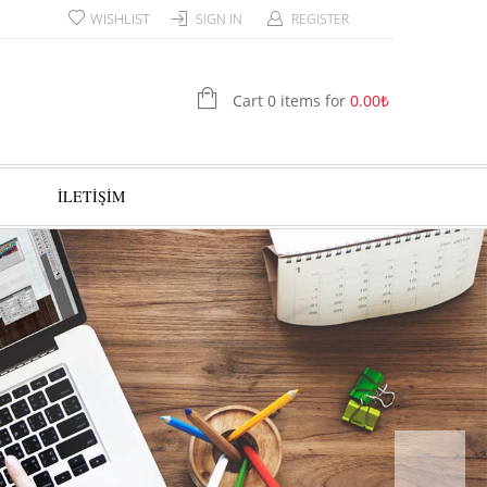
WISHLIST
SIGN IN
REGISTER
Cart 0 items for
0.00
₺
İLETİŞİM