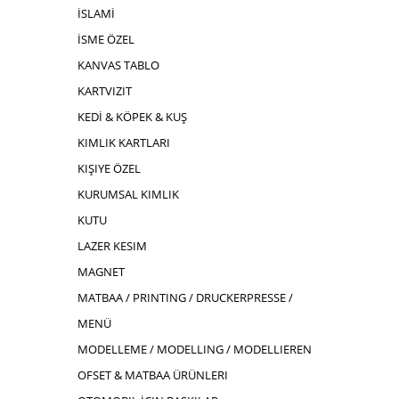
İSLAMİ
İSME ÖZEL
KANVAS TABLO
KARTVIZIT
KEDİ & KÖPEK & KUŞ
KIMLIK KARTLARI
KIŞIYE ÖZEL
KURUMSAL KIMLIK
KUTU
LAZER KESIM
MAGNET
MATBAA / PRINTING / DRUCKERPRESSE /
MENÜ
MODELLEME / MODELLING / MODELLIEREN
OFSET & MATBAA ÜRÜNLERI