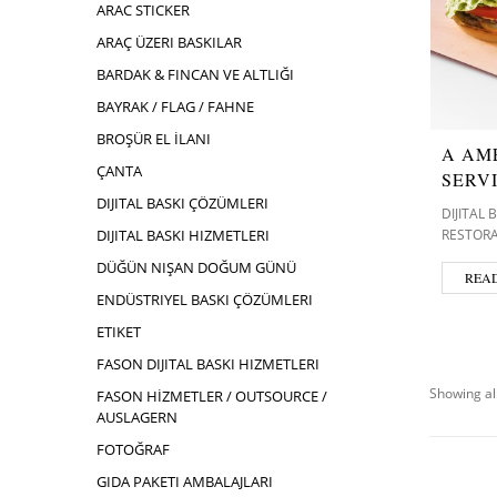
ARAC STICKER
ARAÇ ÜZERI BASKILAR
BARDAK & FINCAN VE ALTLIĞI
BAYRAK / FLAG / FAHNE
BROŞÜR EL İLANI
A AM
ÇANTA
SERV
DIJITAL BASKI ÇÖZÜMLERI
DIJITAL 
RESTORA
DIJITAL BASKI HIZMETLERI
DÜĞÜN NIŞAN DOĞUM GÜNÜ
REA
ENDÜSTRIYEL BASKI ÇÖZÜMLERI
ETIKET
FASON DIJITAL BASKI HIZMETLERI
Showing all
FASON HİZMETLER / OUTSOURCE /
AUSLAGERN
FOTOĞRAF
GIDA PAKETI AMBALAJLARI