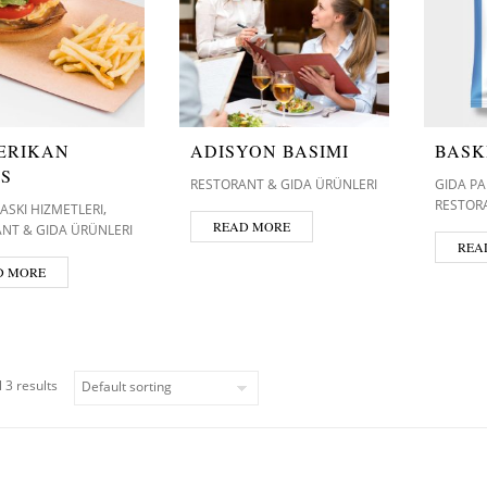
ERIKAN
ADISYON BASIMI
BASK
IS
RESTORANT & GIDA ÜRÜNLERI
GIDA PA
RESTOR
,
BASKI HIZMETLERI
READ MORE
NT & GIDA ÜRÜNLERI
REA
D MORE
 3 results