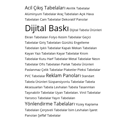
Acil Çıkış Tabelaları
Akrilik Tabelalar
Alüminyum Tabelalar
Araç Tabelaları
Açık Hava
Tabelaları
Cam Tabelalar
Dekoratif Panolar
Dijital Baskı
Dijital Tabela Ürünleri
Ekran Tabelaları
Folyo Kesim Tabelalar
Geçici
Tabelalar
Giriş Tabelaları
Gürültü Engelleme
Tabelaları
Işıklı Tabelalar
Kapalı Mekan Tabelaları
Kayan Yazı Tabelaları
Kayar Tabelalar
Krom
Tabelalar
Kutu Harf Tabelalar
Metal Tabelalar
Neon
Tabelalar
Ofis Tabelaları
Parlak Tabela Ürünleri
Paslanmaz Çelik Tabelalar
Plaketler
Pleksi Tabelalar
Reklam Panoları
PVC Tabelalar
Standart
Tabela Ürünleri
Süspansiyonlu Tabelalar
Tabela
Aksesuarları
Tabela Levhaları
Tabela Tasarımları
Taşınabilir Tabelalar
Uyarı Tabelaları.
Vinil Tabelalar
Yansıtıcı Tabelalar
Yayın Tabelaları
Yönlendirme Tabelaları
Yüzey Kaplama
Tabelaları
Çerçeveli Tabelalar
İsim Levhaları
İşaret
Panoları
Şeffaf Tabelalar