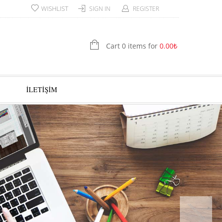
WISHLIST
SIGN IN
REGISTER
Cart 0 items for
0.00
₺
İLETİŞİM