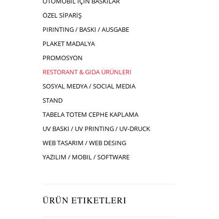
OTOMOBIL İÇIN BASKILAR
ÖZEL SİPARİŞ
PIRINTING / BASKI / AUSGABE
PLAKET MADALYA
PROMOSYON
RESTORANT & GIDA ÜRÜNLERI
SOSYAL MEDYA / SOCIAL MEDIA
STAND
TABELA TOTEM CEPHE KAPLAMA
UV BASKI / UV PRINTING / UV-DRUCK
WEB TASARIM / WEB DESING
YAZILIM / MOBIL / SOFTWARE
ÜRÜN ETIKETLERI