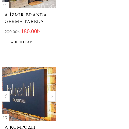
1
/
5
A İZMİR BRANDA
GERME TABELA
Original price was: 200.00₺.
Current price is: 180.00₺.
180.00
₺
200.00
₺
ADD TO CART
1
/
2
A KOMPOZİT