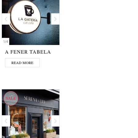
1
/
4
A FENER TABELA
READ MORE