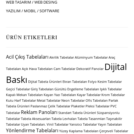
WEB TASARIM / WEB DESING
YAZILIM / MOBIL / SOFTWARE
ÜRÜN ETIKETLERI
Acil Çıkış Tabelaları
Akrilik Tabelalar
Alüminyum Tabelalar
Araç
Dijital
Tabelaları
Açık Hava Tabelaları
Cam Tabelalar
Dekoratif Panolar
Baskı
Dijital Tabela Ürünleri
Ekran Tabelaları
Folyo Kesim Tabelalar
Geçici Tabelalar
Giriş Tabelaları
Gürültü Engelleme Tabelaları
Işıklı Tabelalar
Kapalı Mekan Tabelaları
Kayan Yazı Tabelaları
Kayar Tabelalar
Krom Tabelalar
Kutu Harf Tabelalar
Metal Tabelalar
Neon Tabelalar
Ofis Tabelaları
Parlak
Tabela Ürünleri
Paslanmaz Çelik Tabelalar
Plaketler
Pleksi Tabelalar
PVC
Reklam Panoları
Tabelalar
Standart Tabela Ürünleri
Süspansiyonlu
Tabelalar
Tabela Aksesuarları
Tabela Levhaları
Tabela Tasarımları
Taşınabilir
Tabelalar
Uyarı Tabelaları.
Vinil Tabelalar
Yansıtıcı Tabelalar
Yayın Tabelaları
Yönlendirme Tabelaları
Yüzey Kaplama Tabelaları
Çerçeveli Tabelalar