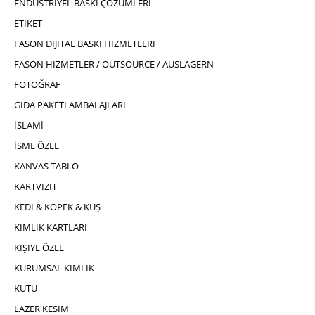
ENDÜSTRIYEL BASKI ÇÖZÜMLERI
ETIKET
FASON DIJITAL BASKI HIZMETLERI
FASON HİZMETLER / OUTSOURCE / AUSLAGERN
FOTOĞRAF
GIDA PAKETI AMBALAJLARI
İSLAMİ
İSME ÖZEL
KANVAS TABLO
KARTVIZIT
KEDİ & KÖPEK & KUŞ
KIMLIK KARTLARI
KIŞIYE ÖZEL
KURUMSAL KIMLIK
KUTU
LAZER KESIM