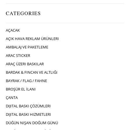
CATEGORIES
AÇACAK
AÇIK HAVA REKLAM ÜRÜNLERI
AMBALAJ VE PAKETLEME
ARAC STICKER
ARAÇ ÜZERI BASKILAR
BARDAK & FINCAN VE ALTLIĞI
BAYRAK / FLAG / FAHNE
BROŞÜR EL İLANI
ÇANTA
DIJITAL BASKI ÇÖZÜMLERI
DIJITAL BASKI HIZMETLERI
DÜĞÜN NIŞAN DOĞUM GÜNÜ