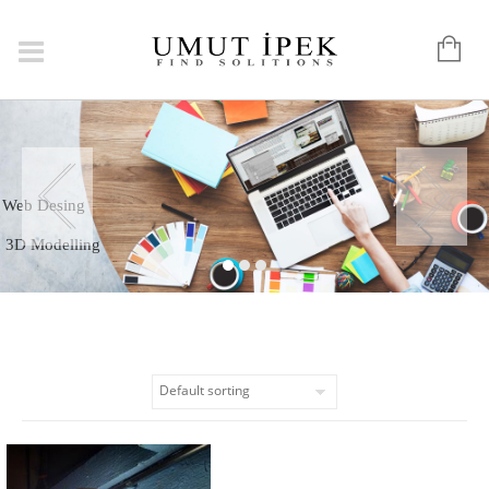
Graphic
Web Desing
3D Modelling