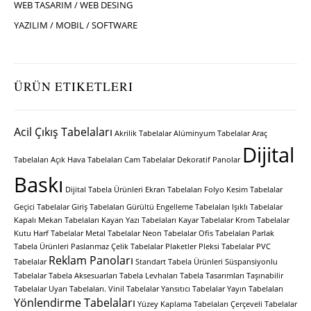
WEB TASARIM / WEB DESING
YAZILIM / MOBIL / SOFTWARE
ÜRÜN ETIKETLERI
Acil Çıkış Tabelaları
Akrilik Tabelalar
Alüminyum Tabelalar
Araç
Dijital
Tabelaları
Açık Hava Tabelaları
Cam Tabelalar
Dekoratif Panolar
Baskı
Dijital Tabela Ürünleri
Ekran Tabelaları
Folyo Kesim Tabelalar
Geçici Tabelalar
Giriş Tabelaları
Gürültü Engelleme Tabelaları
Işıklı Tabelalar
Kapalı Mekan Tabelaları
Kayan Yazı Tabelaları
Kayar Tabelalar
Krom Tabelalar
Kutu Harf Tabelalar
Metal Tabelalar
Neon Tabelalar
Ofis Tabelaları
Parlak
Tabela Ürünleri
Paslanmaz Çelik Tabelalar
Plaketler
Pleksi Tabelalar
PVC
Reklam Panoları
Tabelalar
Standart Tabela Ürünleri
Süspansiyonlu
Tabelalar
Tabela Aksesuarları
Tabela Levhaları
Tabela Tasarımları
Taşınabilir
Tabelalar
Uyarı Tabelaları.
Vinil Tabelalar
Yansıtıcı Tabelalar
Yayın Tabelaları
Yönlendirme Tabelaları
Yüzey Kaplama Tabelaları
Çerçeveli Tabelalar