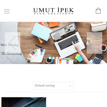
Graphic
Web Desing
3D Modelling