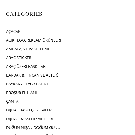
CATEGORIES
AÇACAK
AÇIK HAVA REKLAM ÜRÜNLERI
AMBALAJ VE PAKETLEME
ARAC STICKER
ARAÇ ÜZERI BASKILAR
BARDAK & FINCAN VE ALTLIĞI
BAYRAK / FLAG / FAHNE
BROŞÜR EL İLANI
ÇANTA
DIJITAL BASKI ÇÖZÜMLERI
DIJITAL BASKI HIZMETLERI
DÜĞÜN NIŞAN DOĞUM GÜNÜ