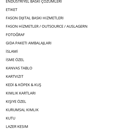
ENDÜSTRIYEL BASKI ÇÖZÜMLERI
ETIKET
FASON DIJITAL BASKI HIZMETLERI
FASON HİZMETLER / OUTSOURCE / AUSLAGERN
FOTOĞRAF
GIDA PAKETI AMBALAJLARI
İSLAMİ
İSME ÖZEL
KANVAS TABLO
KARTVIZIT
KEDİ & KÖPEK & KUŞ
KIMLIK KARTLARI
KIŞIYE ÖZEL
KURUMSAL KIMLIK
KUTU
LAZER KESIM