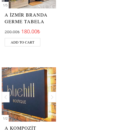
1
/
5
A İZMİR BRANDA
GERME TABELA
Original price was: 200.00₺.
Current price is: 180.00₺.
180.00
₺
200.00
₺
ADD TO CART
1
/
2
A KOMPOZİT