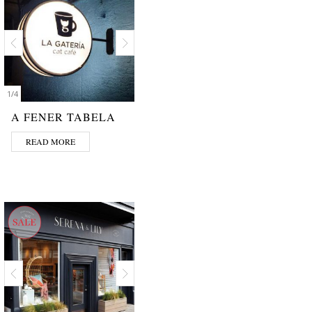
1
/
4
A FENER TABELA
READ MORE