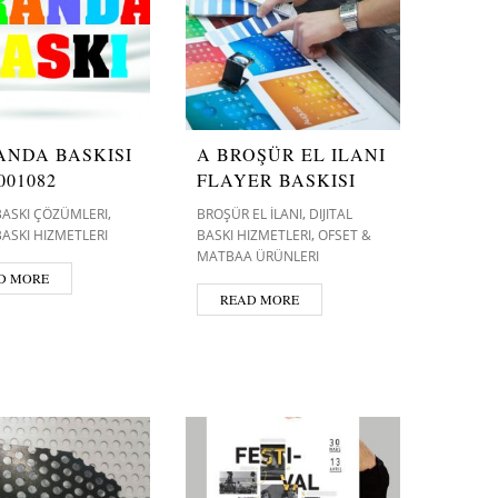
ANDA BASKISI
A BROŞÜR EL ILANI
001082
FLAYER BASKISI
,
,
 BASKI ÇÖZÜMLERI
BROŞÜR EL İLANI
DIJITAL
,
 BASKI HIZMETLERI
BASKI HIZMETLERI
OFSET &
MATBAA ÜRÜNLERI
D MORE
READ MORE