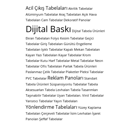
Acil Çıkış Tabelaları
Akrilik Tabelalar
Alüminyum Tabelalar
Araç Tabelaları
Açık Hava
Tabelaları
Cam Tabelalar
Dekoratif Panolar
Dijital Baskı
Dijital Tabela Ürünleri
Ekran Tabelaları
Folyo Kesim Tabelalar
Geçici
Tabelalar
Giriş Tabelaları
Gürültü Engelleme
Tabelaları
Işıklı Tabelalar
Kapalı Mekan Tabelaları
Kayan Yazı Tabelaları
Kayar Tabelalar
Krom
Tabelalar
Kutu Harf Tabelalar
Metal Tabelalar
Neon
Tabelalar
Ofis Tabelaları
Parlak Tabela Ürünleri
Paslanmaz Çelik Tabelalar
Plaketler
Pleksi Tabelalar
Reklam Panoları
PVC Tabelalar
Standart
Tabela Ürünleri
Süspansiyonlu Tabelalar
Tabela
Aksesuarları
Tabela Levhaları
Tabela Tasarımları
Taşınabilir Tabelalar
Uyarı Tabelaları.
Vinil Tabelalar
Yansıtıcı Tabelalar
Yayın Tabelaları
Yönlendirme Tabelaları
Yüzey Kaplama
Tabelaları
Çerçeveli Tabelalar
İsim Levhaları
İşaret
Panoları
Şeffaf Tabelalar