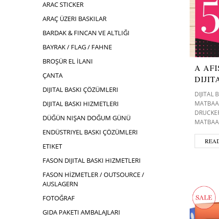
ARAC STICKER
ARAÇ ÜZERI BASKILAR
BARDAK & FINCAN VE ALTLIĞI
BAYRAK / FLAG / FAHNE
BROŞÜR EL İLANI
A AFI
ÇANTA
DIJIT
DIJITAL BASKI ÇÖZÜMLERI
DIJITAL
MATBAA 
DIJITAL BASKI HIZMETLERI
DRUCKER
DÜĞÜN NIŞAN DOĞUM GÜNÜ
MATBAA
ENDÜSTRIYEL BASKI ÇÖZÜMLERI
REA
ETIKET
FASON DIJITAL BASKI HIZMETLERI
FASON HİZMETLER / OUTSOURCE /
AUSLAGERN
FOTOĞRAF
GIDA PAKETI AMBALAJLARI