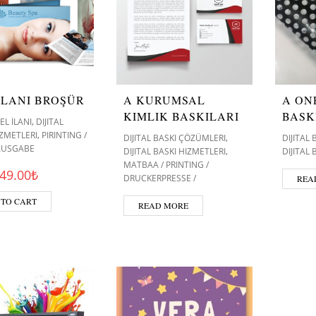
ILANI BROŞÜR
A KURUMSAL
A ON
KIMLIK BASKILARI
BASK
,
EL İLANI
DIJITAL
,
IZMETLERI
PIRINTING /
,
DIJITAL BASKI ÇÖZÜMLERI
DIJITAL
 AUSGABE
,
DIJITAL BASKI HIZMETLERI
DIJITAL
MATBAA / PRINTING /
Original price was: 60.00₺.
Current price is: 49.00₺.
49.00
₺
DRUCKERPRESSE /
REA
 TO CART
READ MORE