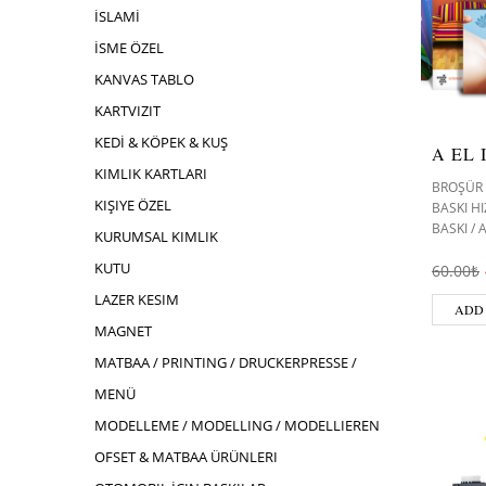
İSLAMİ
İSME ÖZEL
KANVAS TABLO
KARTVIZIT
KEDİ & KÖPEK & KUŞ
A EL 
KIMLIK KARTLARI
BROŞÜR 
KIŞIYE ÖZEL
BASKI H
BASKI /
KURUMSAL KIMLIK
KUTU
60.00
₺
LAZER KESIM
ADD
MAGNET
MATBAA / PRINTING / DRUCKERPRESSE /
MENÜ
MODELLEME / MODELLING / MODELLIEREN
OFSET & MATBAA ÜRÜNLERI