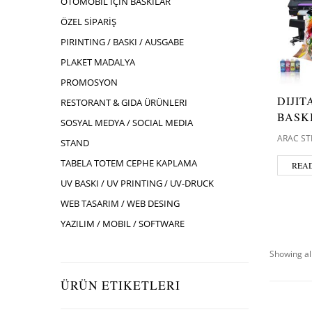
OTOMOBIL İÇIN BASKILAR
ÖZEL SİPARİŞ
PIRINTING / BASKI / AUSGABE
PLAKET MADALYA
PROMOSYON
DIJIT
RESTORANT & GIDA ÜRÜNLERI
BASK
SOSYAL MEDYA / SOCIAL MEDIA
ARAC ST
STAND
TABELA TOTEM CEPHE KAPLAMA
REA
UV BASKI / UV PRINTING / UV-DRUCK
WEB TASARIM / WEB DESING
YAZILIM / MOBIL / SOFTWARE
Showing all
ÜRÜN ETIKETLERI