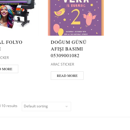
AL FOLYO
DOĞUM GÜNÜ
I
AFIŞI BASIMI
05309001082
ICKER
ARAC STICKER
D MORE
READ MORE
 10 results