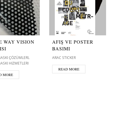
E WAY VISION
AFIŞ VE POSTER
ISI
BASIMI
,
 BASKI ÇÖZÜMLERI
ARAC STICKER
 BASKI HIZMETLERI
READ MORE
D MORE