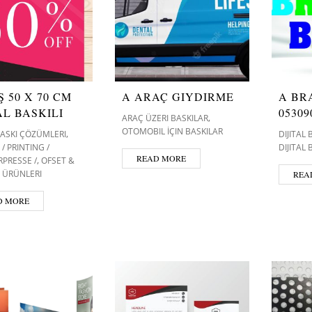
Ş 50 X 70 CM
A ARAÇ GIYDIRME
A BR
AL BASKILI
05309
,
ARAÇ ÜZERI BASKILAR
OTOMOBIL İÇIN BASKILAR
,
 BASKI ÇÖZÜMLERI
DIJITAL
/ PRINTING /
DIJITAL
READ MORE
,
PRESSE /
OFSET &
 ÜRÜNLERI
REA
D MORE