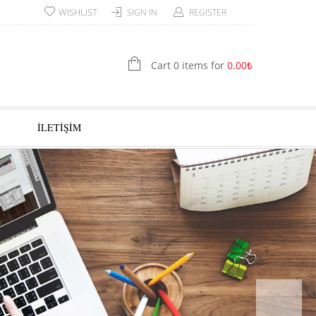
WISHLIST
SIGN IN
REGISTER
Cart 0 items for
0.00
₺
İLETİŞİM