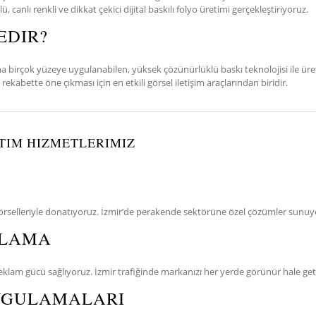
canlı renkli ve dikkat çekici dijital baskılı folyo üretimi gerçekleştiriyoruz.
EDIR?
 daha birçok yüzeye uygulanabilen, yüksek çözünürlüklü baskı teknolojisi ile üre
rekabette öne çıkması için en etkili görsel iletişim araçlarından biridir.
ETIM HIZMETLERIMIZ
görselleriyle donatıyoruz. İzmir’de perakende sektörüne özel çözümler sunuy
PLAMA
eklam gücü sağlıyoruz. İzmir trafiğinde markanızı her yerde görünür hale geti
UYGULAMALARI