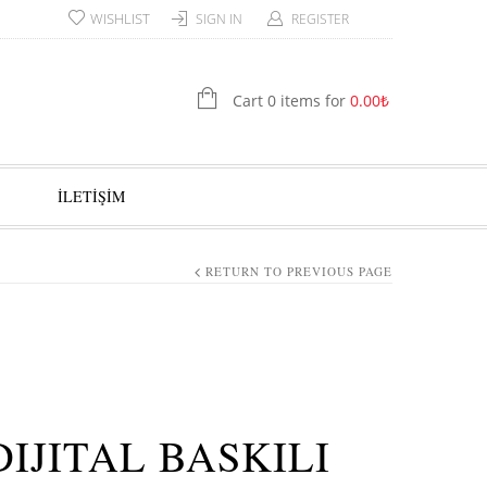
WISHLIST
SIGN IN
REGISTER
Cart 0 items for
0.00
₺
İLETİŞİM
RETURN TO PREVIOUS PAGE
DIJITAL BASKILI