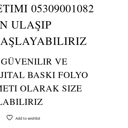
TIMI 05309001082
N ULAŞIP
BAŞLAYABILIRIZ
 GÜVENILIR VE
IJITAL BASKI FOLYO
METI OLARAK SIZE
ABILIRIZ
Add to wishlist