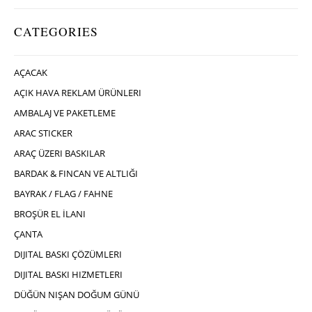
CATEGORIES
AÇACAK
AÇIK HAVA REKLAM ÜRÜNLERI
AMBALAJ VE PAKETLEME
ARAC STICKER
ARAÇ ÜZERI BASKILAR
BARDAK & FINCAN VE ALTLIĞI
BAYRAK / FLAG / FAHNE
BROŞÜR EL İLANI
ÇANTA
DIJITAL BASKI ÇÖZÜMLERI
DIJITAL BASKI HIZMETLERI
DÜĞÜN NIŞAN DOĞUM GÜNÜ