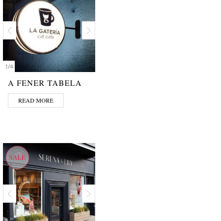
1
/
4
A FENER TABELA
READ MORE