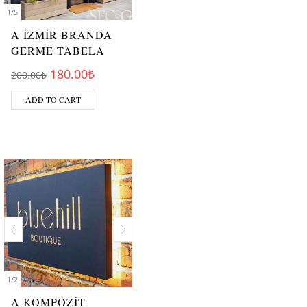
1
/
5
A İZMİR BRANDA
GERME TABELA
Original price was: 200.00₺.
Current price is: 180.00₺.
180.00
₺
200.00
₺
ADD TO CART
1
/
2
A KOMPOZİT