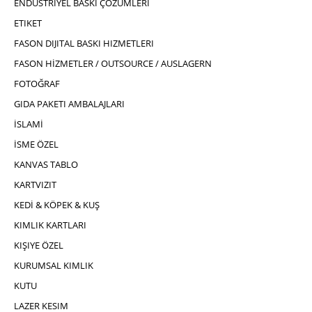
ENDÜSTRIYEL BASKI ÇÖZÜMLERI
ETIKET
FASON DIJITAL BASKI HIZMETLERI
FASON HİZMETLER / OUTSOURCE / AUSLAGERN
FOTOĞRAF
GIDA PAKETI AMBALAJLARI
İSLAMİ
İSME ÖZEL
KANVAS TABLO
KARTVIZIT
KEDİ & KÖPEK & KUŞ
KIMLIK KARTLARI
KIŞIYE ÖZEL
KURUMSAL KIMLIK
KUTU
LAZER KESIM