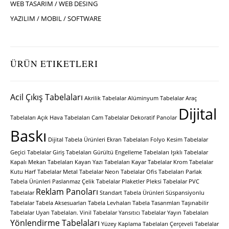
WEB TASARIM / WEB DESING
YAZILIM / MOBIL / SOFTWARE
ÜRÜN ETIKETLERI
Acil Çıkış Tabelaları
Akrilik Tabelalar
Alüminyum Tabelalar
Araç
Dijital
Tabelaları
Açık Hava Tabelaları
Cam Tabelalar
Dekoratif Panolar
Baskı
Dijital Tabela Ürünleri
Ekran Tabelaları
Folyo Kesim Tabelalar
Geçici Tabelalar
Giriş Tabelaları
Gürültü Engelleme Tabelaları
Işıklı Tabelalar
Kapalı Mekan Tabelaları
Kayan Yazı Tabelaları
Kayar Tabelalar
Krom Tabelalar
Kutu Harf Tabelalar
Metal Tabelalar
Neon Tabelalar
Ofis Tabelaları
Parlak
Tabela Ürünleri
Paslanmaz Çelik Tabelalar
Plaketler
Pleksi Tabelalar
PVC
Reklam Panoları
Tabelalar
Standart Tabela Ürünleri
Süspansiyonlu
Tabelalar
Tabela Aksesuarları
Tabela Levhaları
Tabela Tasarımları
Taşınabilir
Tabelalar
Uyarı Tabelaları.
Vinil Tabelalar
Yansıtıcı Tabelalar
Yayın Tabelaları
Yönlendirme Tabelaları
Yüzey Kaplama Tabelaları
Çerçeveli Tabelalar