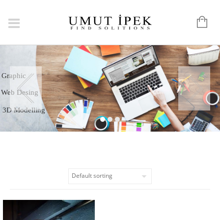
Logo
Graphic
Web Desing
3D Modelling