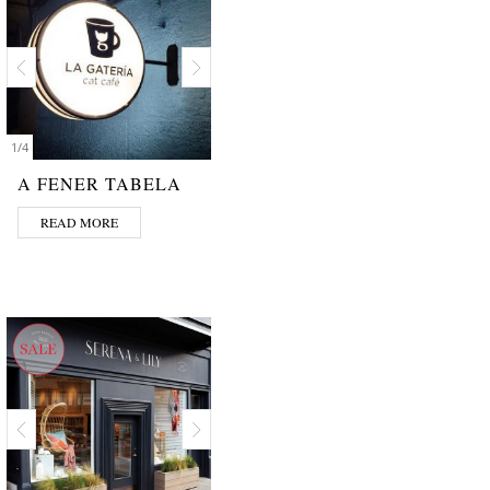
1
/
4
A FENER TABELA
READ MORE