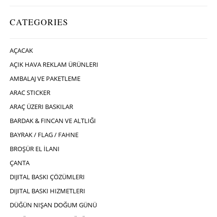
CATEGORIES
AÇACAK
AÇIK HAVA REKLAM ÜRÜNLERI
AMBALAJ VE PAKETLEME
ARAC STICKER
ARAÇ ÜZERI BASKILAR
BARDAK & FINCAN VE ALTLIĞI
BAYRAK / FLAG / FAHNE
BROŞÜR EL İLANI
ÇANTA
DIJITAL BASKI ÇÖZÜMLERI
DIJITAL BASKI HIZMETLERI
DÜĞÜN NIŞAN DOĞUM GÜNÜ