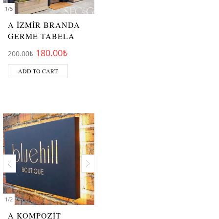
1
/
5
A İZMİR BRANDA
GERME TABELA
Original price was: 200.00₺.
Current price is: 180.00₺.
180.00
₺
200.00
₺
ADD TO CART
1
/
2
A KOMPOZİT