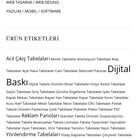
WEB TASARIM / WEB DESING
YAZILIM / MOBIL / SOFTWARE
ÜRÜN ETIKETLERI
Acil Çıkış Tabelaları
Akrilik Tabelalar
Alüminyum Tabelalar
Araç
Dijital
Tabelaları
Açık Hava Tabelaları
Cam Tabelalar
Dekoratif Panolar
Baskı
Dijital Tabela Ürünleri
Ekran Tabelaları
Folyo Kesim Tabelalar
Geçici Tabelalar
Giriş Tabelaları
Gürültü Engelleme Tabelaları
Işıklı Tabelalar
Kapalı Mekan Tabelaları
Kayan Yazı Tabelaları
Kayar Tabelalar
Krom Tabelalar
Kutu Harf Tabelalar
Metal Tabelalar
Neon Tabelalar
Ofis Tabelaları
Parlak
Tabela Ürünleri
Paslanmaz Çelik Tabelalar
Plaketler
Pleksi Tabelalar
PVC
Reklam Panoları
Tabelalar
Standart Tabela Ürünleri
Süspansiyonlu
Tabelalar
Tabela Aksesuarları
Tabela Levhaları
Tabela Tasarımları
Taşınabilir
Tabelalar
Uyarı Tabelaları.
Vinil Tabelalar
Yansıtıcı Tabelalar
Yayın Tabelaları
Yönlendirme Tabelaları
Yüzey Kaplama Tabelaları
Çerçeveli Tabelalar