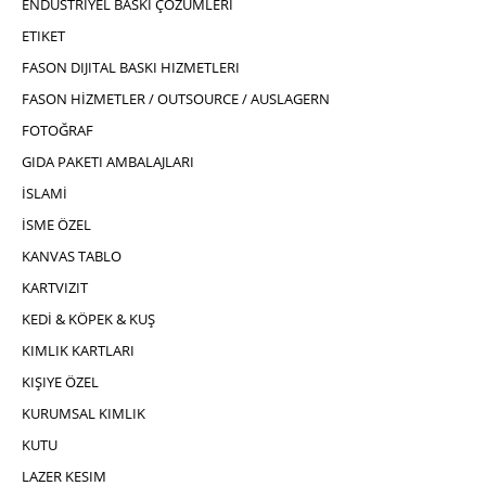
ENDÜSTRIYEL BASKI ÇÖZÜMLERI
ETIKET
FASON DIJITAL BASKI HIZMETLERI
FASON HİZMETLER / OUTSOURCE / AUSLAGERN
FOTOĞRAF
GIDA PAKETI AMBALAJLARI
İSLAMİ
İSME ÖZEL
KANVAS TABLO
KARTVIZIT
KEDİ & KÖPEK & KUŞ
KIMLIK KARTLARI
KIŞIYE ÖZEL
KURUMSAL KIMLIK
KUTU
LAZER KESIM