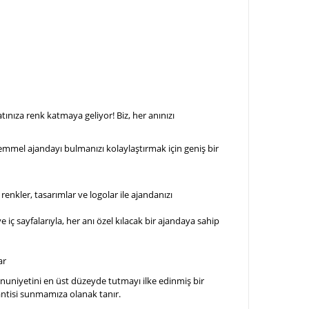
ınıza renk katmaya geliyor! Biz, her anınızı
ükemmel ajandayı bulmanızı kolaylaştırmak için geniş bir
z renkler, tasarımlar ve logolar ile ajandanızı
 iç sayfalarıyla, her anı özel kılacak bir ajandaya sahip
ar
mnuniyetini en üst düzeyde tutmayı ilke edinmiş bir
rantisi sunmamıza olanak tanır.