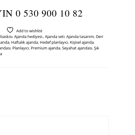
 0 530 900 10 82
Add to wishlist
baskısı
,
Ajanda hediyesi.
,
Ajanda seti
,
Ajanda tasarımı
,
Deri
janda
,
Haftalık ajanda
,
Hedef planlayıcı
,
Kişisel ajanda
,
andası
,
Planlayıcı
,
Premium ajanda
,
Seyahat ajandası
,
Şık
da