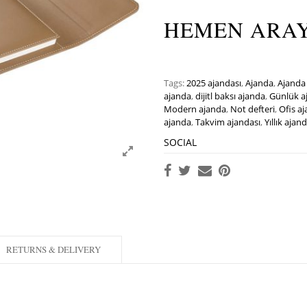
HEMEN ARAYIN
Tags:
2025 ajandası
,
Ajanda
,
Ajanda 
ajanda
,
dijitl baksı ajanda
,
Günlük a
Modern ajanda
,
Not defteri
,
Ofis aj
ajanda
,
Takvim ajandası
,
Yıllık ajan
SOCIAL
RETURNS & DELIVERY