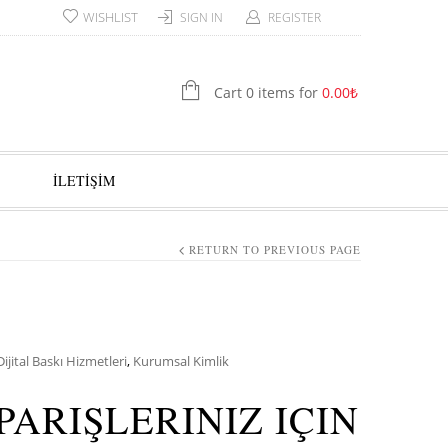
WISHLIST
SIGN IN
REGISTER
Cart 0 items for
0.00
₺
İLETİŞİM
RETURN TO PREVIOUS PAGE
Dijital Baskı Hizmetleri
,
Kurumsal Kimlik
PARIŞLERINIZ IÇIN