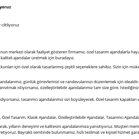
ıyoruz
ciltliyoruz
nun merkezi olarak faaliyet gösteren firmamız, özel tasarım ajandalarla hayat
liteli ajandalar üretmek için buradayız.
kunları için özel olarak tasarlanmış çeşitli seçeneklere sahibiz. Sizin için m
ajandalarımız, günlük görevlerinizi ve randevularınızı düzenlemek için idealdir.
 yansıtmak istiyorsanız, özelleştirilebilir ajandalarımız tam size göre. İstediğini
ediyorsanız, tasarımcı ajandalarımız sizi büyüleyecek. Özel tasarım kapakları ve
zel Tasarım, Klasik Ajandalar, Özelleştirilebilir Ajandalar, Tasarımcı Ajandal
larak, yılların deneyimi ve kalitesini ajandalarımıza yansıtıyoruz. Müşteri me
üretiyoruz. Bayraklı semtinde bulunmamız, hızlı teslimat ve kişisel hizmet ga