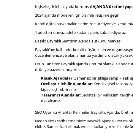
Kişiselleştirilebilir yada kurumsal
AJANDA üretimi yap
2024 ajanda modelleri için bizimle iletişime geçin
Kendi dijital baskı makinelerimizde üretiyor ve kendimiz 
1 adetten sınırsız adete kadar sipariş kabul ediyoruz
Başlık: Bayraklı Semtinin Ajanda Tutkunu Markası!
Bayraklı’nın kalbinde, kreatif düşüncenin ve organizasyo
düzenlemenize ve planlamanıza yardımcı olacak yüksek ka
Ürün Tanıtımı: Bayraklı Ajanda Üretimi olarak, ajanda tut
ürün yelpazesi sunuyoruz.
Klasik Ajandalar
: Zamansız bir şıklığa sahip klasik 
Özelleştirilebilir Ajandalar
: Kendi kişisel tarzınızı
kişiselleştirebilirsiniz.
Tasarımcı Ajandalar
: Sanatsal bir yaklaşımı tercih 
olacaksınız.
SEO Uyumlu Anahtar Kelimeler: Bayraklı, Ajanda, Üretim, Ö
Neden Bizi Tercih Etmelisiniz: Bayraklı Ajanda Üretimi o
ekibiz. Sadece kaliteli malzemeler kullanıyor ve özenle 