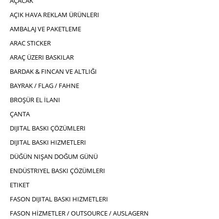
AÇACAK
AÇIK HAVA REKLAM ÜRÜNLERI
AMBALAJ VE PAKETLEME
ARAC STICKER
ARAÇ ÜZERI BASKILAR
BARDAK & FINCAN VE ALTLIĞI
BAYRAK / FLAG / FAHNE
BROŞÜR EL İLANI
ÇANTA
DIJITAL BASKI ÇÖZÜMLERI
DIJITAL BASKI HIZMETLERI
DÜĞÜN NIŞAN DOĞUM GÜNÜ
ENDÜSTRIYEL BASKI ÇÖZÜMLERI
ETIKET
FASON DIJITAL BASKI HIZMETLERI
FASON HİZMETLER / OUTSOURCE / AUSLAGERN