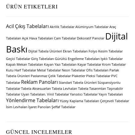
ÜRÜN ETIKETLERI
Acil Çıkış Tabelaları
Akrilik Tabelalar
Alüminyum Tabelalar
Araç
Dijital
Tabelaları
Açık Hava Tabelaları
Cam Tabelalar
Dekoratif Panolar
Baskı
Dijital Tabela Ürünleri
Ekran Tabelaları
Folyo Kesim Tabelalar
Geçici Tabelalar
Giriş Tabelaları
Gürültü Engelleme Tabelaları
Işıklı Tabelalar
Kapalı Mekan Tabelaları
Kayan Yazı Tabelaları
Kayar Tabelalar
Krom Tabelalar
Kutu Harf Tabelalar
Metal Tabelalar
Neon Tabelalar
Ofis Tabelaları
Parlak
Tabela Ürünleri
Paslanmaz Çelik Tabelalar
Plaketler
Pleksi Tabelalar
PVC
Reklam Panoları
Tabelalar
Standart Tabela Ürünleri
Süspansiyonlu
Tabelalar
Tabela Aksesuarları
Tabela Levhaları
Tabela Tasarımları
Taşınabilir
Tabelalar
Uyarı Tabelaları.
Vinil Tabelalar
Yansıtıcı Tabelalar
Yayın Tabelaları
Yönlendirme Tabelaları
Yüzey Kaplama Tabelaları
Çerçeveli Tabelalar
İsim Levhaları
İşaret Panoları
Şeffaf Tabelalar
GÜNCEL INCELEMELER