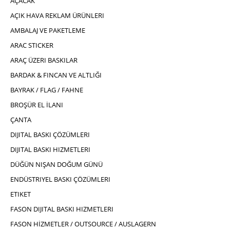
AÇACAK
AÇIK HAVA REKLAM ÜRÜNLERI
AMBALAJ VE PAKETLEME
ARAC STICKER
ARAÇ ÜZERI BASKILAR
BARDAK & FINCAN VE ALTLIĞI
BAYRAK / FLAG / FAHNE
BROŞÜR EL İLANI
ÇANTA
DIJITAL BASKI ÇÖZÜMLERI
DIJITAL BASKI HIZMETLERI
DÜĞÜN NIŞAN DOĞUM GÜNÜ
ENDÜSTRIYEL BASKI ÇÖZÜMLERI
ETIKET
FASON DIJITAL BASKI HIZMETLERI
FASON HİZMETLER / OUTSOURCE / AUSLAGERN