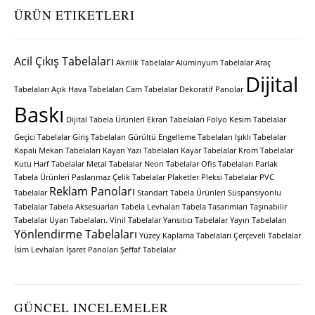
ÜRÜN ETIKETLERI
Acil Çıkış Tabelaları
Akrilik Tabelalar
Alüminyum Tabelalar
Araç
Dijital
Tabelaları
Açık Hava Tabelaları
Cam Tabelalar
Dekoratif Panolar
Baskı
Dijital Tabela Ürünleri
Ekran Tabelaları
Folyo Kesim Tabelalar
Geçici Tabelalar
Giriş Tabelaları
Gürültü Engelleme Tabelaları
Işıklı Tabelalar
Kapalı Mekan Tabelaları
Kayan Yazı Tabelaları
Kayar Tabelalar
Krom Tabelalar
Kutu Harf Tabelalar
Metal Tabelalar
Neon Tabelalar
Ofis Tabelaları
Parlak
Tabela Ürünleri
Paslanmaz Çelik Tabelalar
Plaketler
Pleksi Tabelalar
PVC
Reklam Panoları
Tabelalar
Standart Tabela Ürünleri
Süspansiyonlu
Tabelalar
Tabela Aksesuarları
Tabela Levhaları
Tabela Tasarımları
Taşınabilir
Tabelalar
Uyarı Tabelaları.
Vinil Tabelalar
Yansıtıcı Tabelalar
Yayın Tabelaları
Yönlendirme Tabelaları
Yüzey Kaplama Tabelaları
Çerçeveli Tabelalar
İsim Levhaları
İşaret Panoları
Şeffaf Tabelalar
GÜNCEL INCELEMELER