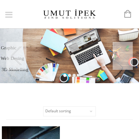
Logo
Graphic
Web Desing
3D Modelling