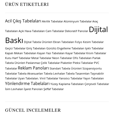
ÜRÜN ETIKETLERI
Acil Çıkış Tabelaları
Akrilik Tabelalar
Alüminyum Tabelalar
Araç
Dijital
Tabelaları
Açık Hava Tabelaları
Cam Tabelalar
Dekoratif Panolar
Baskı
Dijital Tabela Ürünleri
Ekran Tabelaları
Folyo Kesim Tabelalar
Geçici Tabelalar
Giriş Tabelaları
Gürültü Engelleme Tabelaları
Işıklı Tabelalar
Kapalı Mekan Tabelaları
Kayan Yazı Tabelaları
Kayar Tabelalar
Krom Tabelalar
Kutu Harf Tabelalar
Metal Tabelalar
Neon Tabelalar
Ofis Tabelaları
Parlak
Tabela Ürünleri
Paslanmaz Çelik Tabelalar
Plaketler
Pleksi Tabelalar
PVC
Reklam Panoları
Tabelalar
Standart Tabela Ürünleri
Süspansiyonlu
Tabelalar
Tabela Aksesuarları
Tabela Levhaları
Tabela Tasarımları
Taşınabilir
Tabelalar
Uyarı Tabelaları.
Vinil Tabelalar
Yansıtıcı Tabelalar
Yayın Tabelaları
Yönlendirme Tabelaları
Yüzey Kaplama Tabelaları
Çerçeveli Tabelalar
İsim Levhaları
İşaret Panoları
Şeffaf Tabelalar
GÜNCEL INCELEMELER