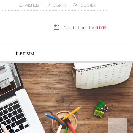
WISHLIST
SIGN IN
REGISTER
Cart 0 items for
0.00
₺
İLETİŞİM