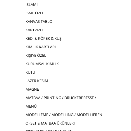
İSLAMİ
İSME ÖZEL
KANVAS TABLO
KARTVIZIT
KEDİ & KÖPEK & KUŞ
KIMLIK KARTLARI
KIŞIYE ÖZEL
KURUMSAL KIMLIK
KUTU
LAZER KESIM
MAGNET
MATBAA / PRINTING / DRUCKERPRESSE /
MENÜ
MODELLEME / MODELLING / MODELLIEREN
OFSET & MATBAA ÜRÜNLERI