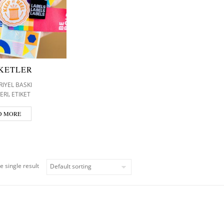
IKETLER
IYEL BASKI
,
ERI
ETIKET
D MORE
e single result