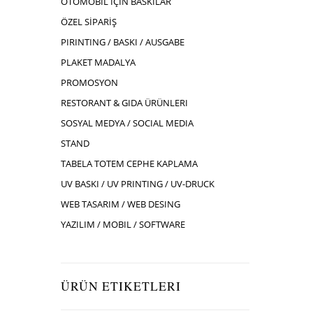
OTOMOBIL İÇIN BASKILAR
ÖZEL SİPARİŞ
PIRINTING / BASKI / AUSGABE
PLAKET MADALYA
PROMOSYON
RESTORANT & GIDA ÜRÜNLERI
SOSYAL MEDYA / SOCIAL MEDIA
STAND
TABELA TOTEM CEPHE KAPLAMA
UV BASKI / UV PRINTING / UV-DRUCK
WEB TASARIM / WEB DESING
YAZILIM / MOBIL / SOFTWARE
ÜRÜN ETIKETLERI