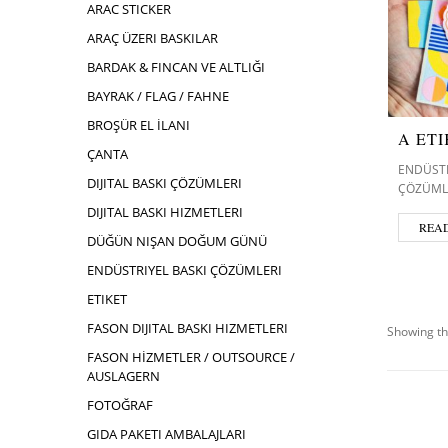
ARAC STICKER
ARAÇ ÜZERI BASKILAR
BARDAK & FINCAN VE ALTLIĞI
BAYRAK / FLAG / FAHNE
BROŞÜR EL İLANI
A ET
ÇANTA
ENDÜSTR
DIJITAL BASKI ÇÖZÜMLERI
ÇÖZÜML
DIJITAL BASKI HIZMETLERI
REA
DÜĞÜN NIŞAN DOĞUM GÜNÜ
ENDÜSTRIYEL BASKI ÇÖZÜMLERI
ETIKET
FASON DIJITAL BASKI HIZMETLERI
Showing th
FASON HİZMETLER / OUTSOURCE /
AUSLAGERN
FOTOĞRAF
GIDA PAKETI AMBALAJLARI