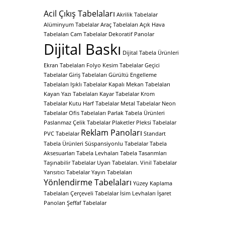
Acil Çıkış Tabelaları
Akrilik Tabelalar
Alüminyum Tabelalar
Araç Tabelaları
Açık Hava
Tabelaları
Cam Tabelalar
Dekoratif Panolar
Dijital Baskı
Dijital Tabela Ürünleri
Ekran Tabelaları
Folyo Kesim Tabelalar
Geçici
Tabelalar
Giriş Tabelaları
Gürültü Engelleme
Tabelaları
Işıklı Tabelalar
Kapalı Mekan Tabelaları
Kayan Yazı Tabelaları
Kayar Tabelalar
Krom
Tabelalar
Kutu Harf Tabelalar
Metal Tabelalar
Neon
Tabelalar
Ofis Tabelaları
Parlak Tabela Ürünleri
Paslanmaz Çelik Tabelalar
Plaketler
Pleksi Tabelalar
Reklam Panoları
PVC Tabelalar
Standart
Tabela Ürünleri
Süspansiyonlu Tabelalar
Tabela
Aksesuarları
Tabela Levhaları
Tabela Tasarımları
Taşınabilir Tabelalar
Uyarı Tabelaları.
Vinil Tabelalar
Yansıtıcı Tabelalar
Yayın Tabelaları
Yönlendirme Tabelaları
Yüzey Kaplama
Tabelaları
Çerçeveli Tabelalar
İsim Levhaları
İşaret
Panoları
Şeffaf Tabelalar