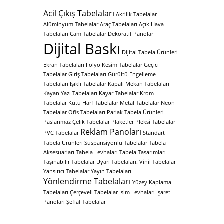
Acil Çıkış Tabelaları
Akrilik Tabelalar
Alüminyum Tabelalar
Araç Tabelaları
Açık Hava
Tabelaları
Cam Tabelalar
Dekoratif Panolar
Dijital Baskı
Dijital Tabela Ürünleri
Ekran Tabelaları
Folyo Kesim Tabelalar
Geçici
Tabelalar
Giriş Tabelaları
Gürültü Engelleme
Tabelaları
Işıklı Tabelalar
Kapalı Mekan Tabelaları
Kayan Yazı Tabelaları
Kayar Tabelalar
Krom
Tabelalar
Kutu Harf Tabelalar
Metal Tabelalar
Neon
Tabelalar
Ofis Tabelaları
Parlak Tabela Ürünleri
Paslanmaz Çelik Tabelalar
Plaketler
Pleksi Tabelalar
Reklam Panoları
PVC Tabelalar
Standart
Tabela Ürünleri
Süspansiyonlu Tabelalar
Tabela
Aksesuarları
Tabela Levhaları
Tabela Tasarımları
Taşınabilir Tabelalar
Uyarı Tabelaları.
Vinil Tabelalar
Yansıtıcı Tabelalar
Yayın Tabelaları
Yönlendirme Tabelaları
Yüzey Kaplama
Tabelaları
Çerçeveli Tabelalar
İsim Levhaları
İşaret
Panoları
Şeffaf Tabelalar