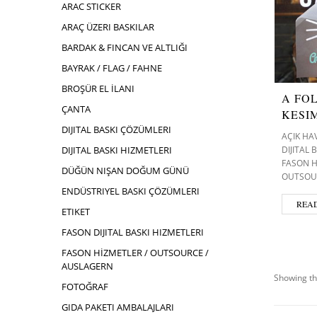
ARAC STICKER
ARAÇ ÜZERI BASKILAR
BARDAK & FINCAN VE ALTLIĞI
BAYRAK / FLAG / FAHNE
BROŞÜR EL İLANI
A FO
ÇANTA
KESI
DIJITAL BASKI ÇÖZÜMLERI
AÇIK HA
DIJITAL
DIJITAL BASKI HIZMETLERI
FASON H
DÜĞÜN NIŞAN DOĞUM GÜNÜ
OUTSOU
ENDÜSTRIYEL BASKI ÇÖZÜMLERI
REA
ETIKET
FASON DIJITAL BASKI HIZMETLERI
FASON HİZMETLER / OUTSOURCE /
AUSLAGERN
Showing th
FOTOĞRAF
GIDA PAKETI AMBALAJLARI