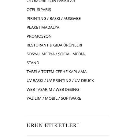
OTOMOBIL İÇIN BASKILAR
ÖZEL SİPARİŞ
PIRINTING / BASKI / AUSGABE
PLAKET MADALYA
PROMOSYON
RESTORANT & GIDA ÜRÜNLERI
SOSYAL MEDYA / SOCIAL MEDIA
STAND
TABELA TOTEM CEPHE KAPLAMA
UV BASKI / UV PRINTING / UV-DRUCK
WEB TASARIM / WEB DESING
YAZILIM / MOBIL / SOFTWARE
ÜRÜN ETIKETLERI