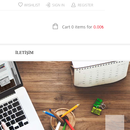
WISHLIST
SIGN IN
REGISTER
Cart 0 items for
0.00
₺
İLETİŞİM