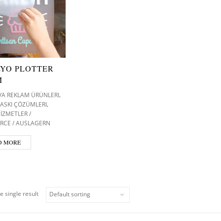
LYO PLOTTER
M
,
VA REKLAM ÜRÜNLERI
,
 BASKI ÇÖZÜMLERI
İZMETLER /
RCE / AUSLAGERN
D MORE
e single result