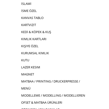
İSLAMİ
İSME ÖZEL
KANVAS TABLO
KARTVIZIT
KEDİ & KÖPEK & KUŞ
KIMLIK KARTLARI
KIŞIYE ÖZEL
KURUMSAL KIMLIK
KUTU
LAZER KESIM
MAGNET
MATBAA / PRINTING / DRUCKERPRESSE /
MENÜ
MODELLEME / MODELLING / MODELLIEREN
OFSET & MATBAA ÜRÜNLERI