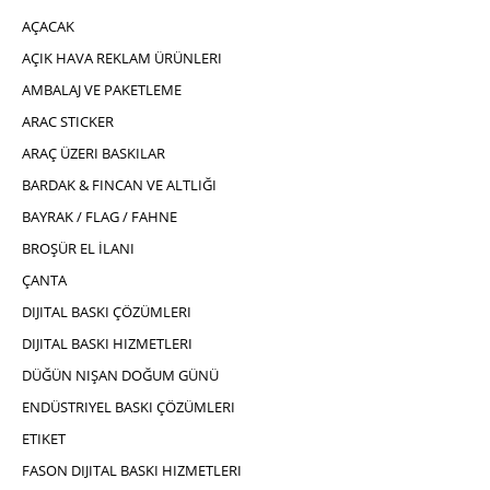
AÇACAK
AÇIK HAVA REKLAM ÜRÜNLERI
AMBALAJ VE PAKETLEME
ARAC STICKER
ARAÇ ÜZERI BASKILAR
BARDAK & FINCAN VE ALTLIĞI
BAYRAK / FLAG / FAHNE
BROŞÜR EL İLANI
ÇANTA
DIJITAL BASKI ÇÖZÜMLERI
DIJITAL BASKI HIZMETLERI
DÜĞÜN NIŞAN DOĞUM GÜNÜ
ENDÜSTRIYEL BASKI ÇÖZÜMLERI
ETIKET
FASON DIJITAL BASKI HIZMETLERI