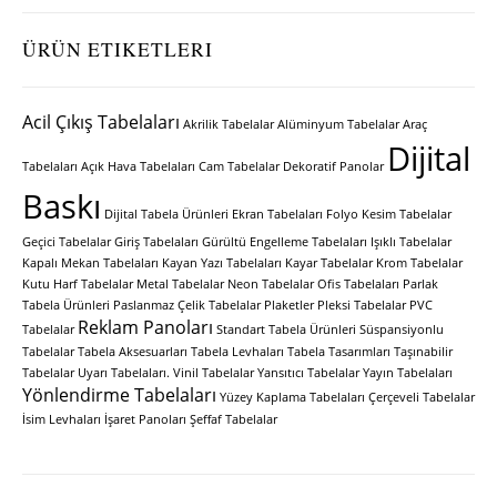
ÜRÜN ETIKETLERI
Acil Çıkış Tabelaları
Akrilik Tabelalar
Alüminyum Tabelalar
Araç
Dijital
Tabelaları
Açık Hava Tabelaları
Cam Tabelalar
Dekoratif Panolar
Baskı
Dijital Tabela Ürünleri
Ekran Tabelaları
Folyo Kesim Tabelalar
Geçici Tabelalar
Giriş Tabelaları
Gürültü Engelleme Tabelaları
Işıklı Tabelalar
Kapalı Mekan Tabelaları
Kayan Yazı Tabelaları
Kayar Tabelalar
Krom Tabelalar
Kutu Harf Tabelalar
Metal Tabelalar
Neon Tabelalar
Ofis Tabelaları
Parlak
Tabela Ürünleri
Paslanmaz Çelik Tabelalar
Plaketler
Pleksi Tabelalar
PVC
Reklam Panoları
Tabelalar
Standart Tabela Ürünleri
Süspansiyonlu
Tabelalar
Tabela Aksesuarları
Tabela Levhaları
Tabela Tasarımları
Taşınabilir
Tabelalar
Uyarı Tabelaları.
Vinil Tabelalar
Yansıtıcı Tabelalar
Yayın Tabelaları
Yönlendirme Tabelaları
Yüzey Kaplama Tabelaları
Çerçeveli Tabelalar
İsim Levhaları
İşaret Panoları
Şeffaf Tabelalar