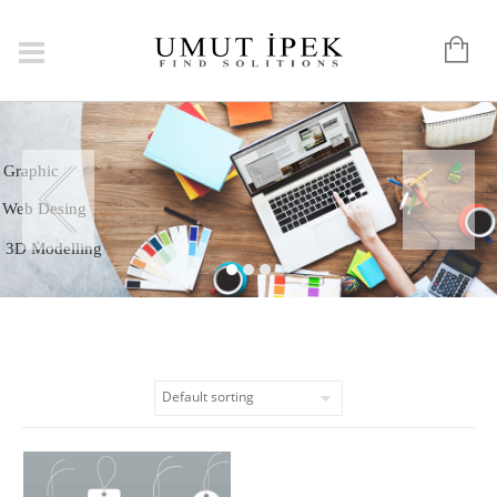
Logo
Graphic
Web Desing
3D Modelling