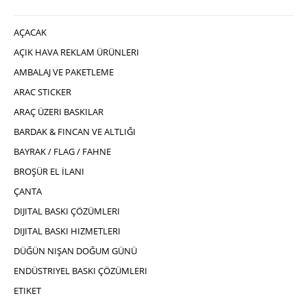
AÇACAK
AÇIK HAVA REKLAM ÜRÜNLERI
AMBALAJ VE PAKETLEME
ARAC STICKER
ARAÇ ÜZERI BASKILAR
BARDAK & FINCAN VE ALTLIĞI
BAYRAK / FLAG / FAHNE
BROŞÜR EL İLANI
ÇANTA
DIJITAL BASKI ÇÖZÜMLERI
DIJITAL BASKI HIZMETLERI
DÜĞÜN NIŞAN DOĞUM GÜNÜ
ENDÜSTRIYEL BASKI ÇÖZÜMLERI
ETIKET