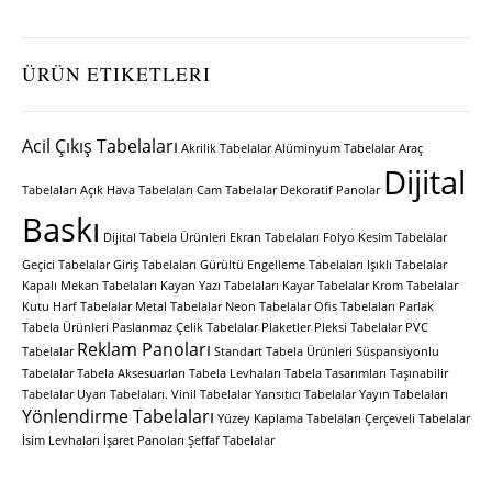
ÜRÜN ETIKETLERI
Acil Çıkış Tabelaları
Akrilik Tabelalar
Alüminyum Tabelalar
Araç
Dijital
Tabelaları
Açık Hava Tabelaları
Cam Tabelalar
Dekoratif Panolar
Baskı
Dijital Tabela Ürünleri
Ekran Tabelaları
Folyo Kesim Tabelalar
Geçici Tabelalar
Giriş Tabelaları
Gürültü Engelleme Tabelaları
Işıklı Tabelalar
Kapalı Mekan Tabelaları
Kayan Yazı Tabelaları
Kayar Tabelalar
Krom Tabelalar
Kutu Harf Tabelalar
Metal Tabelalar
Neon Tabelalar
Ofis Tabelaları
Parlak
Tabela Ürünleri
Paslanmaz Çelik Tabelalar
Plaketler
Pleksi Tabelalar
PVC
Reklam Panoları
Tabelalar
Standart Tabela Ürünleri
Süspansiyonlu
Tabelalar
Tabela Aksesuarları
Tabela Levhaları
Tabela Tasarımları
Taşınabilir
Tabelalar
Uyarı Tabelaları.
Vinil Tabelalar
Yansıtıcı Tabelalar
Yayın Tabelaları
Yönlendirme Tabelaları
Yüzey Kaplama Tabelaları
Çerçeveli Tabelalar
İsim Levhaları
İşaret Panoları
Şeffaf Tabelalar