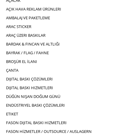
AÇACAK
AÇIK HAVA REKLAM ÜRÜNLERI
AMBALAJ VE PAKETLEME
ARAC STICKER
ARAÇ ÜZERI BASKILAR
BARDAK & FINCAN VE ALTLIĞI
BAYRAK / FLAG / FAHNE
BROŞÜR EL İLANI
ÇANTA
DIJITAL BASKI ÇÖZÜMLERI
DIJITAL BASKI HIZMETLERI
DÜĞÜN NIŞAN DOĞUM GÜNÜ
ENDÜSTRIYEL BASKI ÇÖZÜMLERI
ETIKET
FASON DIJITAL BASKI HIZMETLERI
FASON HİZMETLER / OUTSOURCE / AUSLAGERN