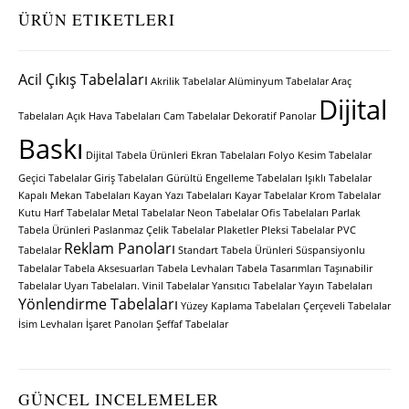
ÜRÜN ETIKETLERI
Acil Çıkış Tabelaları
Akrilik Tabelalar
Alüminyum Tabelalar
Araç
Dijital
Tabelaları
Açık Hava Tabelaları
Cam Tabelalar
Dekoratif Panolar
Baskı
Dijital Tabela Ürünleri
Ekran Tabelaları
Folyo Kesim Tabelalar
Geçici Tabelalar
Giriş Tabelaları
Gürültü Engelleme Tabelaları
Işıklı Tabelalar
Kapalı Mekan Tabelaları
Kayan Yazı Tabelaları
Kayar Tabelalar
Krom Tabelalar
Kutu Harf Tabelalar
Metal Tabelalar
Neon Tabelalar
Ofis Tabelaları
Parlak
Tabela Ürünleri
Paslanmaz Çelik Tabelalar
Plaketler
Pleksi Tabelalar
PVC
Reklam Panoları
Tabelalar
Standart Tabela Ürünleri
Süspansiyonlu
Tabelalar
Tabela Aksesuarları
Tabela Levhaları
Tabela Tasarımları
Taşınabilir
Tabelalar
Uyarı Tabelaları.
Vinil Tabelalar
Yansıtıcı Tabelalar
Yayın Tabelaları
Yönlendirme Tabelaları
Yüzey Kaplama Tabelaları
Çerçeveli Tabelalar
İsim Levhaları
İşaret Panoları
Şeffaf Tabelalar
GÜNCEL INCELEMELER