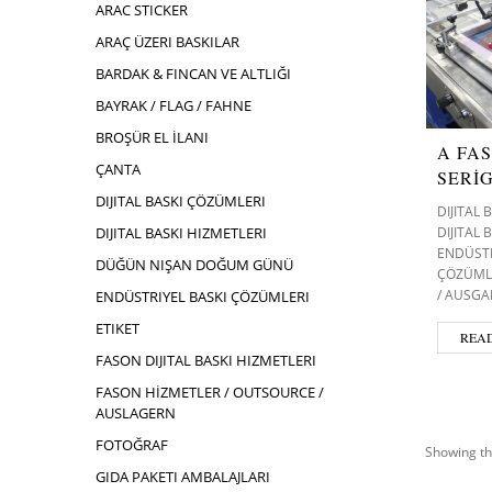
ARAC STICKER
ARAÇ ÜZERI BASKILAR
BARDAK & FINCAN VE ALTLIĞI
BAYRAK / FLAG / FAHNE
BROŞÜR EL İLANI
A FA
ÇANTA
SERİ
DIJITAL BASKI ÇÖZÜMLERI
DIJITAL
DIJITAL 
DIJITAL BASKI HIZMETLERI
ENDÜSTR
DÜĞÜN NIŞAN DOĞUM GÜNÜ
ÇÖZÜML
/ AUSGA
ENDÜSTRIYEL BASKI ÇÖZÜMLERI
ETIKET
REA
FASON DIJITAL BASKI HIZMETLERI
FASON HİZMETLER / OUTSOURCE /
AUSLAGERN
FOTOĞRAF
Showing th
GIDA PAKETI AMBALAJLARI