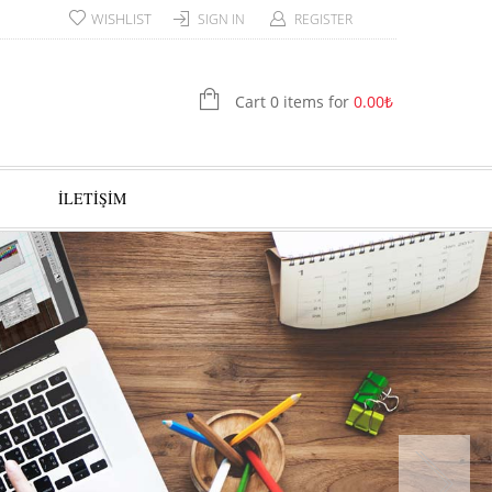
WISHLIST
SIGN IN
REGISTER
Cart 0 items for
0.00
₺
İLETİŞİM