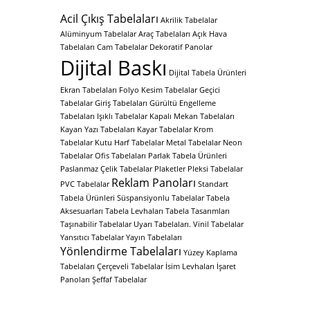
Acil Çıkış Tabelaları
Akrilik Tabelalar
Alüminyum Tabelalar
Araç Tabelaları
Açık Hava
Tabelaları
Cam Tabelalar
Dekoratif Panolar
Dijital Baskı
Dijital Tabela Ürünleri
Ekran Tabelaları
Folyo Kesim Tabelalar
Geçici
Tabelalar
Giriş Tabelaları
Gürültü Engelleme
Tabelaları
Işıklı Tabelalar
Kapalı Mekan Tabelaları
Kayan Yazı Tabelaları
Kayar Tabelalar
Krom
Tabelalar
Kutu Harf Tabelalar
Metal Tabelalar
Neon
Tabelalar
Ofis Tabelaları
Parlak Tabela Ürünleri
Paslanmaz Çelik Tabelalar
Plaketler
Pleksi Tabelalar
Reklam Panoları
PVC Tabelalar
Standart
Tabela Ürünleri
Süspansiyonlu Tabelalar
Tabela
Aksesuarları
Tabela Levhaları
Tabela Tasarımları
Taşınabilir Tabelalar
Uyarı Tabelaları.
Vinil Tabelalar
Yansıtıcı Tabelalar
Yayın Tabelaları
Yönlendirme Tabelaları
Yüzey Kaplama
Tabelaları
Çerçeveli Tabelalar
İsim Levhaları
İşaret
Panoları
Şeffaf Tabelalar