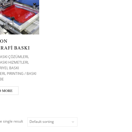
SON
GRAFİ BASKI
,
 BASKI ÇÖZÜMLERI
,
BASKI HIZMETLERI
IYEL BASKI
,
ERI
PIRINTING / BASKI
BE
D MORE
e single result