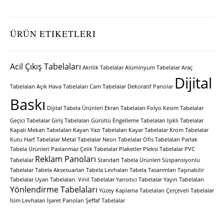
ÜRÜN ETIKETLERI
Acil Çıkış Tabelaları
Akrilik Tabelalar
Alüminyum Tabelalar
Araç
Dijital
Tabelaları
Açık Hava Tabelaları
Cam Tabelalar
Dekoratif Panolar
Baskı
Dijital Tabela Ürünleri
Ekran Tabelaları
Folyo Kesim Tabelalar
Geçici Tabelalar
Giriş Tabelaları
Gürültü Engelleme Tabelaları
Işıklı Tabelalar
Kapalı Mekan Tabelaları
Kayan Yazı Tabelaları
Kayar Tabelalar
Krom Tabelalar
Kutu Harf Tabelalar
Metal Tabelalar
Neon Tabelalar
Ofis Tabelaları
Parlak
Tabela Ürünleri
Paslanmaz Çelik Tabelalar
Plaketler
Pleksi Tabelalar
PVC
Reklam Panoları
Tabelalar
Standart Tabela Ürünleri
Süspansiyonlu
Tabelalar
Tabela Aksesuarları
Tabela Levhaları
Tabela Tasarımları
Taşınabilir
Tabelalar
Uyarı Tabelaları.
Vinil Tabelalar
Yansıtıcı Tabelalar
Yayın Tabelaları
Yönlendirme Tabelaları
Yüzey Kaplama Tabelaları
Çerçeveli Tabelalar
İsim Levhaları
İşaret Panoları
Şeffaf Tabelalar