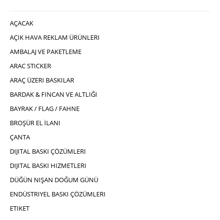
AÇACAK
AÇIK HAVA REKLAM ÜRÜNLERI
AMBALAJ VE PAKETLEME
ARAC STICKER
ARAÇ ÜZERI BASKILAR
BARDAK & FINCAN VE ALTLIĞI
BAYRAK / FLAG / FAHNE
BROŞÜR EL İLANI
ÇANTA
DIJITAL BASKI ÇÖZÜMLERI
DIJITAL BASKI HIZMETLERI
DÜĞÜN NIŞAN DOĞUM GÜNÜ
ENDÜSTRIYEL BASKI ÇÖZÜMLERI
ETIKET