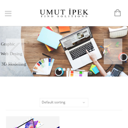
Logo
Graphic
Web Desing
3D Modelling