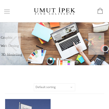
Logo
Graphic
Web Desing
3D Modelling