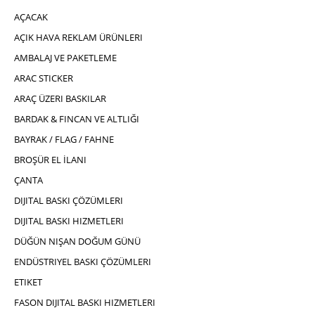
AÇACAK
AÇIK HAVA REKLAM ÜRÜNLERI
AMBALAJ VE PAKETLEME
ARAC STICKER
ARAÇ ÜZERI BASKILAR
BARDAK & FINCAN VE ALTLIĞI
BAYRAK / FLAG / FAHNE
BROŞÜR EL İLANI
ÇANTA
DIJITAL BASKI ÇÖZÜMLERI
DIJITAL BASKI HIZMETLERI
DÜĞÜN NIŞAN DOĞUM GÜNÜ
ENDÜSTRIYEL BASKI ÇÖZÜMLERI
ETIKET
FASON DIJITAL BASKI HIZMETLERI