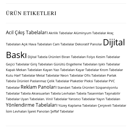
ÜRÜN ETIKETLERI
Acil Çıkış Tabelaları
Akrilik Tabelalar
Alüminyum Tabelalar
Araç
Dijital
Tabelaları
Açık Hava Tabelaları
Cam Tabelalar
Dekoratif Panolar
Baskı
Dijital Tabela Ürünleri
Ekran Tabelaları
Folyo Kesim Tabelalar
Geçici Tabelalar
Giriş Tabelaları
Gürültü Engelleme Tabelaları
Işıklı Tabelalar
Kapalı Mekan Tabelaları
Kayan Yazı Tabelaları
Kayar Tabelalar
Krom Tabelalar
Kutu Harf Tabelalar
Metal Tabelalar
Neon Tabelalar
Ofis Tabelaları
Parlak
Tabela Ürünleri
Paslanmaz Çelik Tabelalar
Plaketler
Pleksi Tabelalar
PVC
Reklam Panoları
Tabelalar
Standart Tabela Ürünleri
Süspansiyonlu
Tabelalar
Tabela Aksesuarları
Tabela Levhaları
Tabela Tasarımları
Taşınabilir
Tabelalar
Uyarı Tabelaları.
Vinil Tabelalar
Yansıtıcı Tabelalar
Yayın Tabelaları
Yönlendirme Tabelaları
Yüzey Kaplama Tabelaları
Çerçeveli Tabelalar
İsim Levhaları
İşaret Panoları
Şeffaf Tabelalar