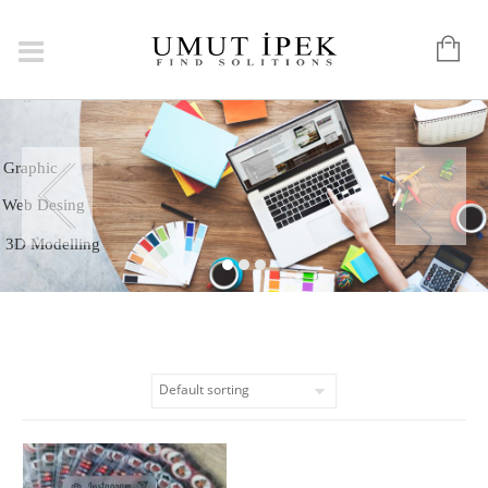
Logo
Graphic
Web Desing
3D Modelling