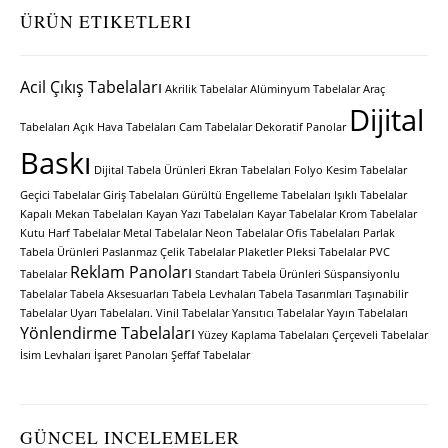
ÜRÜN ETIKETLERI
Acil Çıkış Tabelaları
Akrilik Tabelalar
Alüminyum Tabelalar
Araç
Dijital
Tabelaları
Açık Hava Tabelaları
Cam Tabelalar
Dekoratif Panolar
Baskı
Dijital Tabela Ürünleri
Ekran Tabelaları
Folyo Kesim Tabelalar
Geçici Tabelalar
Giriş Tabelaları
Gürültü Engelleme Tabelaları
Işıklı Tabelalar
Kapalı Mekan Tabelaları
Kayan Yazı Tabelaları
Kayar Tabelalar
Krom Tabelalar
Kutu Harf Tabelalar
Metal Tabelalar
Neon Tabelalar
Ofis Tabelaları
Parlak
Tabela Ürünleri
Paslanmaz Çelik Tabelalar
Plaketler
Pleksi Tabelalar
PVC
Reklam Panoları
Tabelalar
Standart Tabela Ürünleri
Süspansiyonlu
Tabelalar
Tabela Aksesuarları
Tabela Levhaları
Tabela Tasarımları
Taşınabilir
Tabelalar
Uyarı Tabelaları.
Vinil Tabelalar
Yansıtıcı Tabelalar
Yayın Tabelaları
Yönlendirme Tabelaları
Yüzey Kaplama Tabelaları
Çerçeveli Tabelalar
İsim Levhaları
İşaret Panoları
Şeffaf Tabelalar
GÜNCEL INCELEMELER