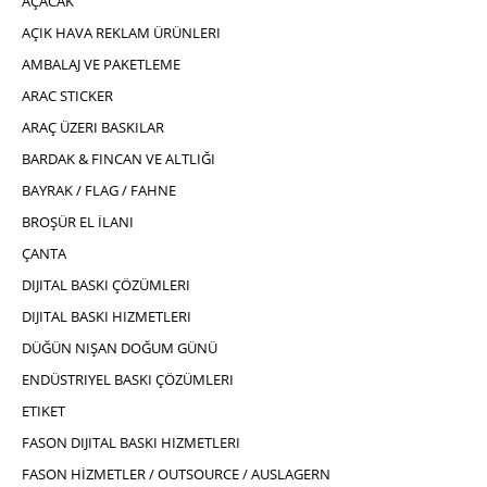
AÇACAK
AÇIK HAVA REKLAM ÜRÜNLERI
AMBALAJ VE PAKETLEME
ARAC STICKER
ARAÇ ÜZERI BASKILAR
BARDAK & FINCAN VE ALTLIĞI
BAYRAK / FLAG / FAHNE
BROŞÜR EL İLANI
ÇANTA
DIJITAL BASKI ÇÖZÜMLERI
DIJITAL BASKI HIZMETLERI
DÜĞÜN NIŞAN DOĞUM GÜNÜ
ENDÜSTRIYEL BASKI ÇÖZÜMLERI
ETIKET
FASON DIJITAL BASKI HIZMETLERI
FASON HİZMETLER / OUTSOURCE / AUSLAGERN