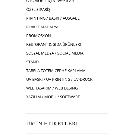
OTOMOBIL İÇIN BASKILAR
ÖZEL SİPARİŞ
PIRINTING / BASKI / AUSGABE
PLAKET MADALYA
PROMOSYON
RESTORANT & GIDA ÜRÜNLERI
SOSYAL MEDYA / SOCIAL MEDIA
STAND
TABELA TOTEM CEPHE KAPLAMA
UV BASKI / UV PRINTING / UV-DRUCK
WEB TASARIM / WEB DESING
YAZILIM / MOBIL / SOFTWARE
ÜRÜN ETIKETLERI