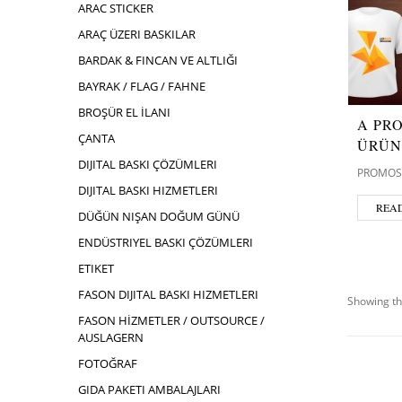
ARAC STICKER
ARAÇ ÜZERI BASKILAR
BARDAK & FINCAN VE ALTLIĞI
BAYRAK / FLAG / FAHNE
BROŞÜR EL İLANI
A PR
ÇANTA
ÜRÜN
DIJITAL BASKI ÇÖZÜMLERI
PROMOS
DIJITAL BASKI HIZMETLERI
REA
DÜĞÜN NIŞAN DOĞUM GÜNÜ
ENDÜSTRIYEL BASKI ÇÖZÜMLERI
ETIKET
FASON DIJITAL BASKI HIZMETLERI
Showing th
FASON HİZMETLER / OUTSOURCE /
AUSLAGERN
FOTOĞRAF
GIDA PAKETI AMBALAJLARI