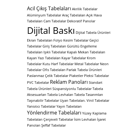
Acil Çıkış Tabelaları
Akrilik Tabelalar
Alüminyum Tabelalar
Araç Tabelaları
Açık Hava
Tabelaları
Cam Tabelalar
Dekoratif Panolar
Dijital Baskı
Dijital Tabela Ürünleri
Ekran Tabelaları
Folyo Kesim Tabelalar
Geçici
Tabelalar
Giriş Tabelaları
Gürültü Engelleme
Tabelaları
Işıklı Tabelalar
Kapalı Mekan Tabelaları
Kayan Yazı Tabelaları
Kayar Tabelalar
Krom
Tabelalar
Kutu Harf Tabelalar
Metal Tabelalar
Neon
Tabelalar
Ofis Tabelaları
Parlak Tabela Ürünleri
Paslanmaz Çelik Tabelalar
Plaketler
Pleksi Tabelalar
Reklam Panoları
PVC Tabelalar
Standart
Tabela Ürünleri
Süspansiyonlu Tabelalar
Tabela
Aksesuarları
Tabela Levhaları
Tabela Tasarımları
Taşınabilir Tabelalar
Uyarı Tabelaları.
Vinil Tabelalar
Yansıtıcı Tabelalar
Yayın Tabelaları
Yönlendirme Tabelaları
Yüzey Kaplama
Tabelaları
Çerçeveli Tabelalar
İsim Levhaları
İşaret
Panoları
Şeffaf Tabelalar