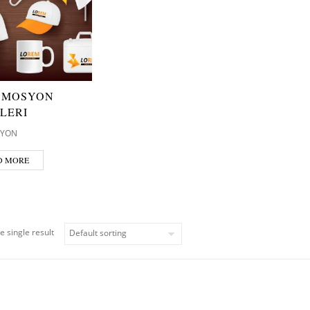
OMOSYON
LERI
YON
D MORE
e single result