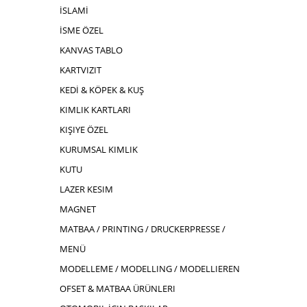
İSLAMİ
İSME ÖZEL
KANVAS TABLO
KARTVIZIT
KEDİ & KÖPEK & KUŞ
KIMLIK KARTLARI
KIŞIYE ÖZEL
KURUMSAL KIMLIK
KUTU
LAZER KESIM
MAGNET
MATBAA / PRINTING / DRUCKERPRESSE /
MENÜ
MODELLEME / MODELLING / MODELLIEREN
OFSET & MATBAA ÜRÜNLERI