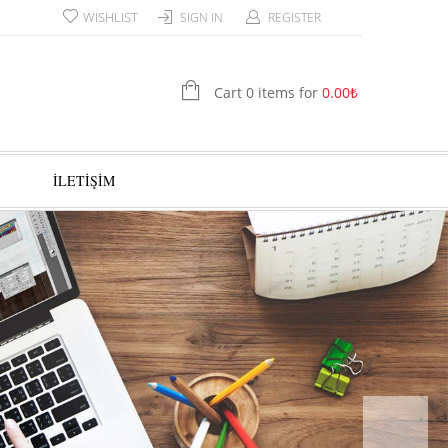
WISHLIST
SIGN IN
REGISTER
Cart 0 items for
0.00
₺
İLETİŞİM