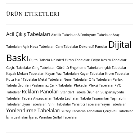
ÜRÜN ETIKETLERI
Acil Çıkış Tabelaları
Akrilik Tabelalar
Alüminyum Tabelalar
Araç
Dijital
Tabelaları
Açık Hava Tabelaları
Cam Tabelalar
Dekoratif Panolar
Baskı
Dijital Tabela Ürünleri
Ekran Tabelaları
Folyo Kesim Tabelalar
Geçici Tabelalar
Giriş Tabelaları
Gürültü Engelleme Tabelaları
Işıklı Tabelalar
Kapalı Mekan Tabelaları
Kayan Yazı Tabelaları
Kayar Tabelalar
Krom Tabelalar
Kutu Harf Tabelalar
Metal Tabelalar
Neon Tabelalar
Ofis Tabelaları
Parlak
Tabela Ürünleri
Paslanmaz Çelik Tabelalar
Plaketler
Pleksi Tabelalar
PVC
Reklam Panoları
Tabelalar
Standart Tabela Ürünleri
Süspansiyonlu
Tabelalar
Tabela Aksesuarları
Tabela Levhaları
Tabela Tasarımları
Taşınabilir
Tabelalar
Uyarı Tabelaları.
Vinil Tabelalar
Yansıtıcı Tabelalar
Yayın Tabelaları
Yönlendirme Tabelaları
Yüzey Kaplama Tabelaları
Çerçeveli Tabelalar
İsim Levhaları
İşaret Panoları
Şeffaf Tabelalar