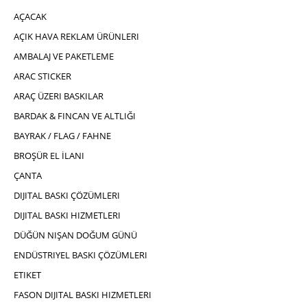
AÇACAK
AÇIK HAVA REKLAM ÜRÜNLERI
AMBALAJ VE PAKETLEME
ARAC STICKER
ARAÇ ÜZERI BASKILAR
BARDAK & FINCAN VE ALTLIĞI
BAYRAK / FLAG / FAHNE
BROŞÜR EL İLANI
ÇANTA
DIJITAL BASKI ÇÖZÜMLERI
DIJITAL BASKI HIZMETLERI
DÜĞÜN NIŞAN DOĞUM GÜNÜ
ENDÜSTRIYEL BASKI ÇÖZÜMLERI
ETIKET
FASON DIJITAL BASKI HIZMETLERI