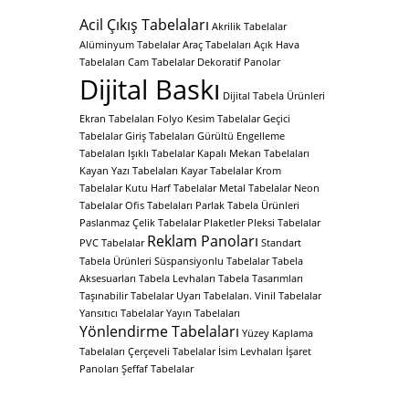
Acil Çıkış Tabelaları
Akrilik Tabelalar
Alüminyum Tabelalar
Araç Tabelaları
Açık Hava
Tabelaları
Cam Tabelalar
Dekoratif Panolar
Dijital Baskı
Dijital Tabela Ürünleri
Ekran Tabelaları
Folyo Kesim Tabelalar
Geçici
Tabelalar
Giriş Tabelaları
Gürültü Engelleme
Tabelaları
Işıklı Tabelalar
Kapalı Mekan Tabelaları
Kayan Yazı Tabelaları
Kayar Tabelalar
Krom
Tabelalar
Kutu Harf Tabelalar
Metal Tabelalar
Neon
Tabelalar
Ofis Tabelaları
Parlak Tabela Ürünleri
Paslanmaz Çelik Tabelalar
Plaketler
Pleksi Tabelalar
Reklam Panoları
PVC Tabelalar
Standart
Tabela Ürünleri
Süspansiyonlu Tabelalar
Tabela
Aksesuarları
Tabela Levhaları
Tabela Tasarımları
Taşınabilir Tabelalar
Uyarı Tabelaları.
Vinil Tabelalar
Yansıtıcı Tabelalar
Yayın Tabelaları
Yönlendirme Tabelaları
Yüzey Kaplama
Tabelaları
Çerçeveli Tabelalar
İsim Levhaları
İşaret
Panoları
Şeffaf Tabelalar