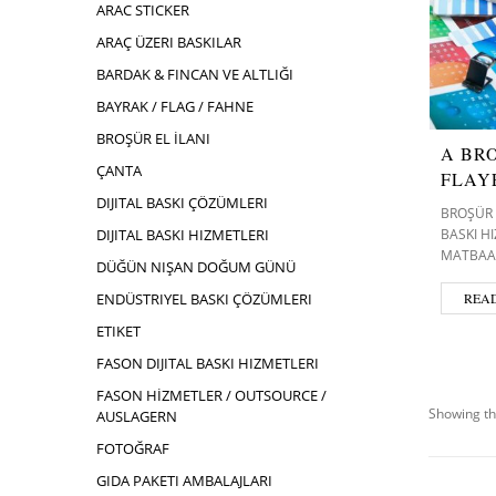
ARAC STICKER
ARAÇ ÜZERI BASKILAR
BARDAK & FINCAN VE ALTLIĞI
BAYRAK / FLAG / FAHNE
BROŞÜR EL İLANI
A BRO
ÇANTA
FLAY
DIJITAL BASKI ÇÖZÜMLERI
BROŞÜR 
BASKI H
DIJITAL BASKI HIZMETLERI
MATBAA
DÜĞÜN NIŞAN DOĞUM GÜNÜ
REA
ENDÜSTRIYEL BASKI ÇÖZÜMLERI
ETIKET
FASON DIJITAL BASKI HIZMETLERI
FASON HİZMETLER / OUTSOURCE /
Showing th
AUSLAGERN
FOTOĞRAF
GIDA PAKETI AMBALAJLARI