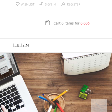
WISHLIST
SIGN IN
REGISTER
Cart 0 items for
0.00
₺
İLETİŞİM