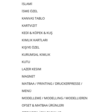
İSLAMİ
İSME ÖZEL
KANVAS TABLO
KARTVIZIT
KEDİ & KÖPEK & KUŞ
KIMLIK KARTLARI
KIŞIYE ÖZEL
KURUMSAL KIMLIK
KUTU
LAZER KESIM
MAGNET
MATBAA / PRINTING / DRUCKERPRESSE /
MENÜ
MODELLEME / MODELLING / MODELLIEREN
OFSET & MATBAA ÜRÜNLERI