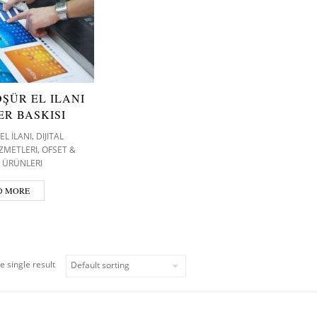
ŞÜR EL ILANI
ER BASKISI
,
EL İLANI
DIJITAL
,
IZMETLERI
OFSET &
 ÜRÜNLERI
D MORE
e single result