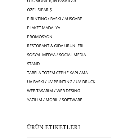
OTOMOBIL İÇIN BASKILAR
ÖZEL SİPARİŞ
PIRINTING / BASKI / AUSGABE
PLAKET MADALYA
PROMOSYON
RESTORANT & GIDA ÜRÜNLERI
SOSYAL MEDYA / SOCIAL MEDIA
STAND
TABELA TOTEM CEPHE KAPLAMA
UV BASKI / UV PRINTING / UV-DRUCK
WEB TASARIM / WEB DESING
YAZILIM / MOBIL / SOFTWARE
ÜRÜN ETIKETLERI