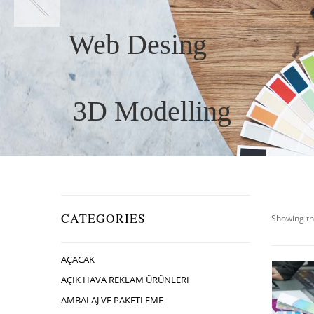
Web Desing
3D Modelling
CATEGORIES
Showing th
AÇACAK
AÇIK HAVA REKLAM ÜRÜNLERI
AMBALAJ VE PAKETLEME