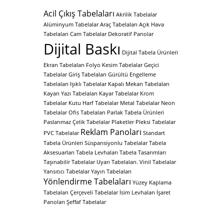
Acil Çıkış Tabelaları
Akrilik Tabelalar
Alüminyum Tabelalar
Araç Tabelaları
Açık Hava
Tabelaları
Cam Tabelalar
Dekoratif Panolar
Dijital Baskı
Dijital Tabela Ürünleri
Ekran Tabelaları
Folyo Kesim Tabelalar
Geçici
Tabelalar
Giriş Tabelaları
Gürültü Engelleme
Tabelaları
Işıklı Tabelalar
Kapalı Mekan Tabelaları
Kayan Yazı Tabelaları
Kayar Tabelalar
Krom
Tabelalar
Kutu Harf Tabelalar
Metal Tabelalar
Neon
Tabelalar
Ofis Tabelaları
Parlak Tabela Ürünleri
Paslanmaz Çelik Tabelalar
Plaketler
Pleksi Tabelalar
Reklam Panoları
PVC Tabelalar
Standart
Tabela Ürünleri
Süspansiyonlu Tabelalar
Tabela
Aksesuarları
Tabela Levhaları
Tabela Tasarımları
Taşınabilir Tabelalar
Uyarı Tabelaları.
Vinil Tabelalar
Yansıtıcı Tabelalar
Yayın Tabelaları
Yönlendirme Tabelaları
Yüzey Kaplama
Tabelaları
Çerçeveli Tabelalar
İsim Levhaları
İşaret
Panoları
Şeffaf Tabelalar