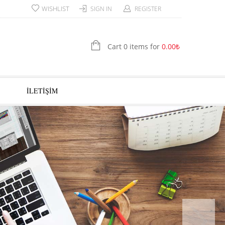
WISHLIST
SIGN IN
REGISTER
Cart 0 items for
0.00
₺
İLETİŞİM