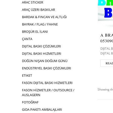
ARAC STICKER
ARAÇ ÜZERI BASKILAR
BARDAK & FINCAN VE ALTLIĞI
BAYRAK / FLAG / FAHNE
BROŞÜR EL İLANI
A BR
ÇANTA
05309
DIJITAL BASKI ÇÖZÜMLERI
DIJITAL
DIJITAL 
DIJITAL BASKI HIZMETLERI
DÜĞÜN NIŞAN DOĞUM GÜNÜ
REA
ENDÜSTRIYEL BASKI ÇÖZÜMLERI
ETIKET
FASON DIJITAL BASKI HIZMETLERI
Showing th
FASON HİZMETLER / OUTSOURCE /
AUSLAGERN
FOTOĞRAF
GIDA PAKETI AMBALAJLARI