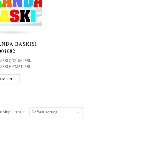
ANDA BASKISI
001082
,
 BASKI ÇÖZÜMLERI
BASKI HIZMETLERI
D MORE
e single result