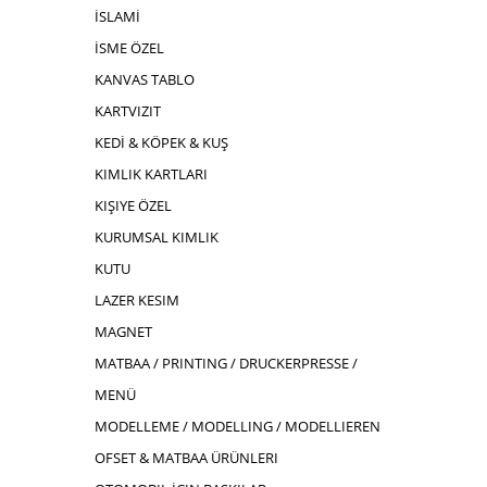
İSLAMİ
İSME ÖZEL
KANVAS TABLO
KARTVIZIT
KEDİ & KÖPEK & KUŞ
KIMLIK KARTLARI
KIŞIYE ÖZEL
KURUMSAL KIMLIK
KUTU
LAZER KESIM
MAGNET
MATBAA / PRINTING / DRUCKERPRESSE /
MENÜ
MODELLEME / MODELLING / MODELLIEREN
OFSET & MATBAA ÜRÜNLERI