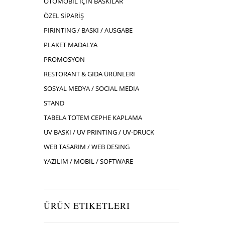
OTOMOBIL İÇIN BASKILAR
ÖZEL SİPARİŞ
PIRINTING / BASKI / AUSGABE
PLAKET MADALYA
PROMOSYON
RESTORANT & GIDA ÜRÜNLERI
SOSYAL MEDYA / SOCIAL MEDIA
STAND
TABELA TOTEM CEPHE KAPLAMA
UV BASKI / UV PRINTING / UV-DRUCK
WEB TASARIM / WEB DESING
YAZILIM / MOBIL / SOFTWARE
ÜRÜN ETIKETLERI