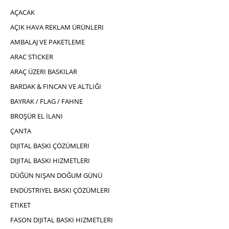
AÇACAK
AÇIK HAVA REKLAM ÜRÜNLERI
AMBALAJ VE PAKETLEME
ARAC STICKER
ARAÇ ÜZERI BASKILAR
BARDAK & FINCAN VE ALTLIĞI
BAYRAK / FLAG / FAHNE
BROŞÜR EL İLANI
ÇANTA
DIJITAL BASKI ÇÖZÜMLERI
DIJITAL BASKI HIZMETLERI
DÜĞÜN NIŞAN DOĞUM GÜNÜ
ENDÜSTRIYEL BASKI ÇÖZÜMLERI
ETIKET
FASON DIJITAL BASKI HIZMETLERI