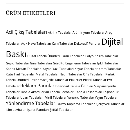
ÜRÜN ETIKETLERI
Acil Çıkış Tabelaları
Akrilik Tabelalar
Alüminyum Tabelalar
Araç
Dijital
Tabelaları
Açık Hava Tabelaları
Cam Tabelalar
Dekoratif Panolar
Baskı
Dijital Tabela Ürünleri
Ekran Tabelaları
Folyo Kesim Tabelalar
Geçici Tabelalar
Giriş Tabelaları
Gürültü Engelleme Tabelaları
Işıklı Tabelalar
Kapalı Mekan Tabelaları
Kayan Yazı Tabelaları
Kayar Tabelalar
Krom Tabelalar
Kutu Harf Tabelalar
Metal Tabelalar
Neon Tabelalar
Ofis Tabelaları
Parlak
Tabela Ürünleri
Paslanmaz Çelik Tabelalar
Plaketler
Pleksi Tabelalar
PVC
Reklam Panoları
Tabelalar
Standart Tabela Ürünleri
Süspansiyonlu
Tabelalar
Tabela Aksesuarları
Tabela Levhaları
Tabela Tasarımları
Taşınabilir
Tabelalar
Uyarı Tabelaları.
Vinil Tabelalar
Yansıtıcı Tabelalar
Yayın Tabelaları
Yönlendirme Tabelaları
Yüzey Kaplama Tabelaları
Çerçeveli Tabelalar
İsim Levhaları
İşaret Panoları
Şeffaf Tabelalar