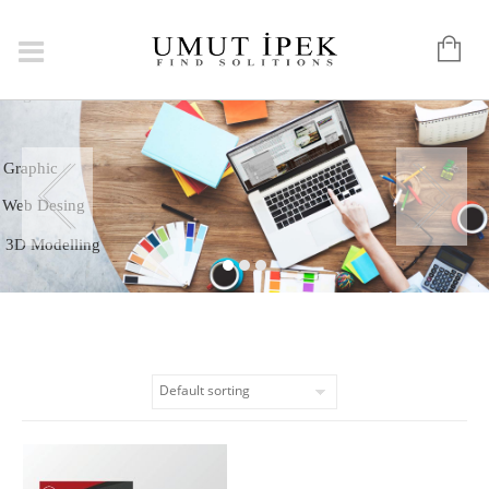
Logo
Graphic
Web Desing
3D Modelling