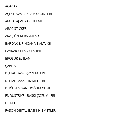
AÇACAK
AÇIK HAVA REKLAM ÜRÜNLERI
AMBALAJ VE PAKETLEME
ARAC STICKER
ARAÇ ÜZERI BASKILAR
BARDAK & FINCAN VE ALTLIĞI
BAYRAK / FLAG / FAHNE
BROŞÜR EL İLANI
ÇANTA
DIJITAL BASKI ÇÖZÜMLERI
DIJITAL BASKI HIZMETLERI
DÜĞÜN NIŞAN DOĞUM GÜNÜ
ENDÜSTRIYEL BASKI ÇÖZÜMLERI
ETIKET
FASON DIJITAL BASKI HIZMETLERI