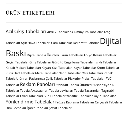
ÜRÜN ETIKETLERI
Acil Çıkış Tabelaları
Akrilik Tabelalar
Alüminyum Tabelalar
Araç
Dijital
Tabelaları
Açık Hava Tabelaları
Cam Tabelalar
Dekoratif Panolar
Baskı
Dijital Tabela Ürünleri
Ekran Tabelaları
Folyo Kesim Tabelalar
Geçici Tabelalar
Giriş Tabelaları
Gürültü Engelleme Tabelaları
Işıklı Tabelalar
Kapalı Mekan Tabelaları
Kayan Yazı Tabelaları
Kayar Tabelalar
Krom Tabelalar
Kutu Harf Tabelalar
Metal Tabelalar
Neon Tabelalar
Ofis Tabelaları
Parlak
Tabela Ürünleri
Paslanmaz Çelik Tabelalar
Plaketler
Pleksi Tabelalar
PVC
Reklam Panoları
Tabelalar
Standart Tabela Ürünleri
Süspansiyonlu
Tabelalar
Tabela Aksesuarları
Tabela Levhaları
Tabela Tasarımları
Taşınabilir
Tabelalar
Uyarı Tabelaları.
Vinil Tabelalar
Yansıtıcı Tabelalar
Yayın Tabelaları
Yönlendirme Tabelaları
Yüzey Kaplama Tabelaları
Çerçeveli Tabelalar
İsim Levhaları
İşaret Panoları
Şeffaf Tabelalar