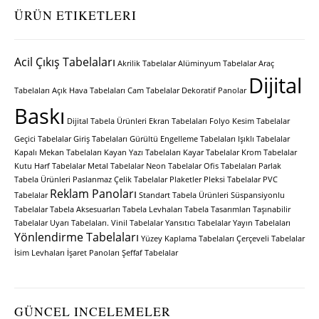
ÜRÜN ETIKETLERI
Acil Çıkış Tabelaları
Akrilik Tabelalar
Alüminyum Tabelalar
Araç
Dijital
Tabelaları
Açık Hava Tabelaları
Cam Tabelalar
Dekoratif Panolar
Baskı
Dijital Tabela Ürünleri
Ekran Tabelaları
Folyo Kesim Tabelalar
Geçici Tabelalar
Giriş Tabelaları
Gürültü Engelleme Tabelaları
Işıklı Tabelalar
Kapalı Mekan Tabelaları
Kayan Yazı Tabelaları
Kayar Tabelalar
Krom Tabelalar
Kutu Harf Tabelalar
Metal Tabelalar
Neon Tabelalar
Ofis Tabelaları
Parlak
Tabela Ürünleri
Paslanmaz Çelik Tabelalar
Plaketler
Pleksi Tabelalar
PVC
Reklam Panoları
Tabelalar
Standart Tabela Ürünleri
Süspansiyonlu
Tabelalar
Tabela Aksesuarları
Tabela Levhaları
Tabela Tasarımları
Taşınabilir
Tabelalar
Uyarı Tabelaları.
Vinil Tabelalar
Yansıtıcı Tabelalar
Yayın Tabelaları
Yönlendirme Tabelaları
Yüzey Kaplama Tabelaları
Çerçeveli Tabelalar
İsim Levhaları
İşaret Panoları
Şeffaf Tabelalar
GÜNCEL INCELEMELER