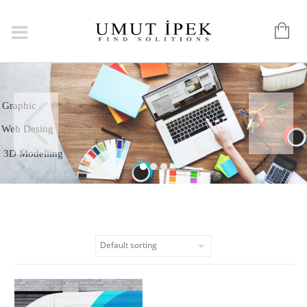
Logo
Graphic
Web Desing
3D Modelling