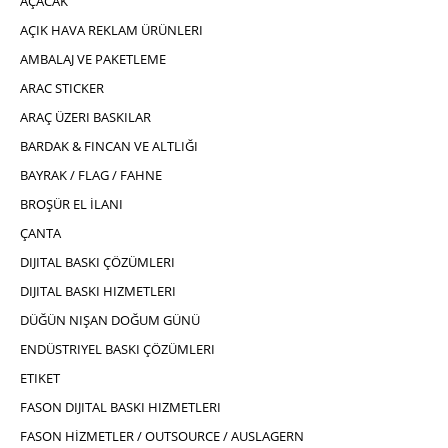
AÇACAK
AÇIK HAVA REKLAM ÜRÜNLERI
AMBALAJ VE PAKETLEME
ARAC STICKER
ARAÇ ÜZERI BASKILAR
BARDAK & FINCAN VE ALTLIĞI
BAYRAK / FLAG / FAHNE
BROŞÜR EL İLANI
ÇANTA
DIJITAL BASKI ÇÖZÜMLERI
DIJITAL BASKI HIZMETLERI
DÜĞÜN NIŞAN DOĞUM GÜNÜ
ENDÜSTRIYEL BASKI ÇÖZÜMLERI
ETIKET
FASON DIJITAL BASKI HIZMETLERI
FASON HİZMETLER / OUTSOURCE / AUSLAGERN