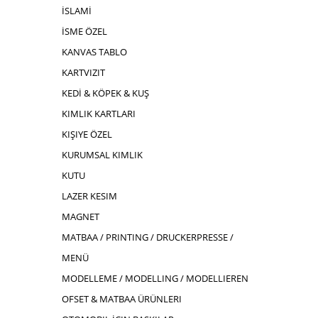
İSLAMİ
İSME ÖZEL
KANVAS TABLO
KARTVIZIT
KEDİ & KÖPEK & KUŞ
KIMLIK KARTLARI
KIŞIYE ÖZEL
KURUMSAL KIMLIK
KUTU
LAZER KESIM
MAGNET
MATBAA / PRINTING / DRUCKERPRESSE /
MENÜ
MODELLEME / MODELLING / MODELLIEREN
OFSET & MATBAA ÜRÜNLERI