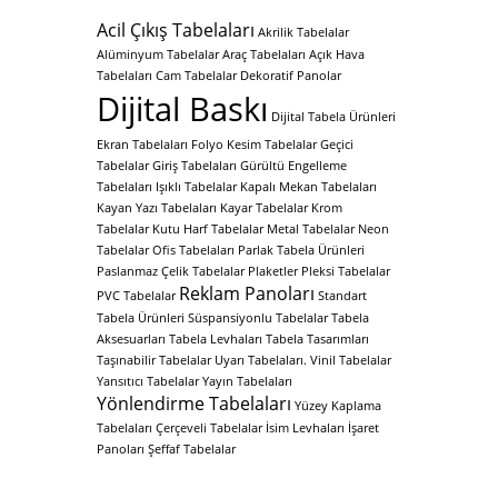
Acil Çıkış Tabelaları
Akrilik Tabelalar
Alüminyum Tabelalar
Araç Tabelaları
Açık Hava
Tabelaları
Cam Tabelalar
Dekoratif Panolar
Dijital Baskı
Dijital Tabela Ürünleri
Ekran Tabelaları
Folyo Kesim Tabelalar
Geçici
Tabelalar
Giriş Tabelaları
Gürültü Engelleme
Tabelaları
Işıklı Tabelalar
Kapalı Mekan Tabelaları
Kayan Yazı Tabelaları
Kayar Tabelalar
Krom
Tabelalar
Kutu Harf Tabelalar
Metal Tabelalar
Neon
Tabelalar
Ofis Tabelaları
Parlak Tabela Ürünleri
Paslanmaz Çelik Tabelalar
Plaketler
Pleksi Tabelalar
Reklam Panoları
PVC Tabelalar
Standart
Tabela Ürünleri
Süspansiyonlu Tabelalar
Tabela
Aksesuarları
Tabela Levhaları
Tabela Tasarımları
Taşınabilir Tabelalar
Uyarı Tabelaları.
Vinil Tabelalar
Yansıtıcı Tabelalar
Yayın Tabelaları
Yönlendirme Tabelaları
Yüzey Kaplama
Tabelaları
Çerçeveli Tabelalar
İsim Levhaları
İşaret
Panoları
Şeffaf Tabelalar