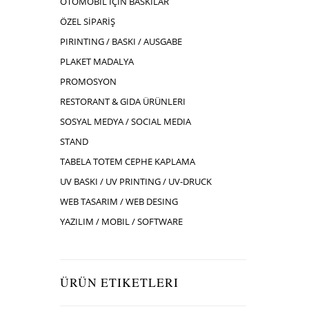
OTOMOBIL İÇIN BASKILAR
ÖZEL SİPARİŞ
PIRINTING / BASKI / AUSGABE
PLAKET MADALYA
PROMOSYON
RESTORANT & GIDA ÜRÜNLERI
SOSYAL MEDYA / SOCIAL MEDIA
STAND
TABELA TOTEM CEPHE KAPLAMA
UV BASKI / UV PRINTING / UV-DRUCK
WEB TASARIM / WEB DESING
YAZILIM / MOBIL / SOFTWARE
ÜRÜN ETIKETLERI