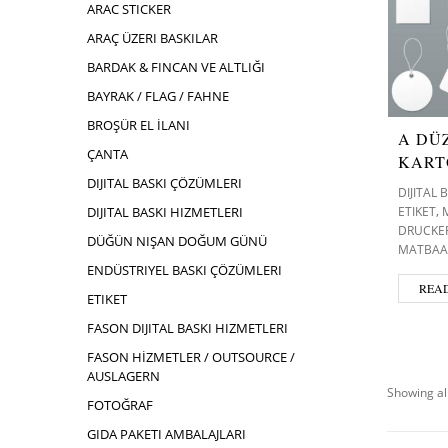
ARAC STICKER
ARAÇ ÜZERI BASKILAR
BARDAK & FINCAN VE ALTLIĞI
BAYRAK / FLAG / FAHNE
BROŞÜR EL İLANI
A DÜ
ÇANTA
KART
DIJITAL BASKI ÇÖZÜMLERI
DIJITAL 
,
ETIKET
DIJITAL BASKI HIZMETLERI
DRUCKER
DÜĞÜN NIŞAN DOĞUM GÜNÜ
MATBAA
ENDÜSTRIYEL BASKI ÇÖZÜMLERI
REA
ETIKET
FASON DIJITAL BASKI HIZMETLERI
FASON HİZMETLER / OUTSOURCE /
AUSLAGERN
Showing all
FOTOĞRAF
GIDA PAKETI AMBALAJLARI