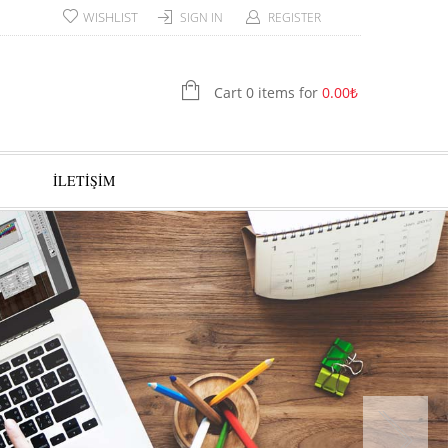
WISHLIST
SIGN IN
REGISTER
Cart 0 items for
0.00
₺
İLETİŞİM