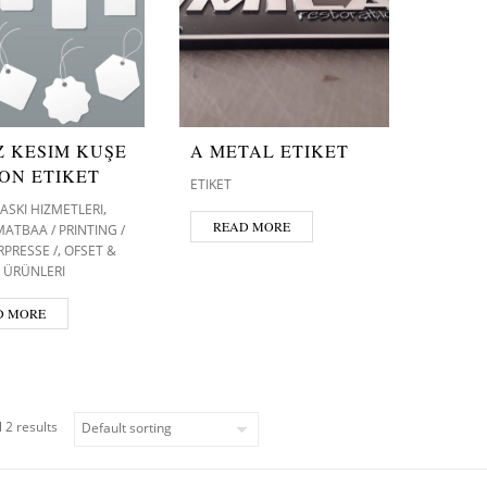
Z KESIM KUŞE
A METAL ETIKET
ON ETIKET
ETIKET
,
BASKI HIZMETLERI
READ MORE
MATBAA / PRINTING /
,
PRESSE /
OFSET &
 ÜRÜNLERI
D MORE
 2 results