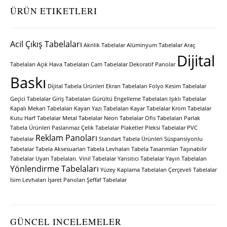
ÜRÜN ETIKETLERI
Acil Çıkış Tabelaları
Akrilik Tabelalar
Alüminyum Tabelalar
Araç
Dijital
Tabelaları
Açık Hava Tabelaları
Cam Tabelalar
Dekoratif Panolar
Baskı
Dijital Tabela Ürünleri
Ekran Tabelaları
Folyo Kesim Tabelalar
Geçici Tabelalar
Giriş Tabelaları
Gürültü Engelleme Tabelaları
Işıklı Tabelalar
Kapalı Mekan Tabelaları
Kayan Yazı Tabelaları
Kayar Tabelalar
Krom Tabelalar
Kutu Harf Tabelalar
Metal Tabelalar
Neon Tabelalar
Ofis Tabelaları
Parlak
Tabela Ürünleri
Paslanmaz Çelik Tabelalar
Plaketler
Pleksi Tabelalar
PVC
Reklam Panoları
Tabelalar
Standart Tabela Ürünleri
Süspansiyonlu
Tabelalar
Tabela Aksesuarları
Tabela Levhaları
Tabela Tasarımları
Taşınabilir
Tabelalar
Uyarı Tabelaları.
Vinil Tabelalar
Yansıtıcı Tabelalar
Yayın Tabelaları
Yönlendirme Tabelaları
Yüzey Kaplama Tabelaları
Çerçeveli Tabelalar
İsim Levhaları
İşaret Panoları
Şeffaf Tabelalar
GÜNCEL INCELEMELER