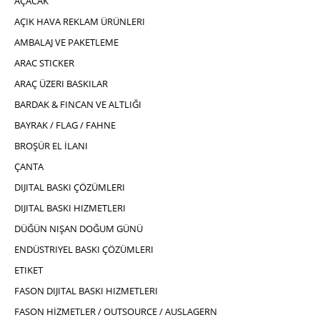
AÇACAK
AÇIK HAVA REKLAM ÜRÜNLERI
AMBALAJ VE PAKETLEME
ARAC STICKER
ARAÇ ÜZERI BASKILAR
BARDAK & FINCAN VE ALTLIĞI
BAYRAK / FLAG / FAHNE
BROŞÜR EL İLANI
ÇANTA
DIJITAL BASKI ÇÖZÜMLERI
DIJITAL BASKI HIZMETLERI
DÜĞÜN NIŞAN DOĞUM GÜNÜ
ENDÜSTRIYEL BASKI ÇÖZÜMLERI
ETIKET
FASON DIJITAL BASKI HIZMETLERI
FASON HİZMETLER / OUTSOURCE / AUSLAGERN