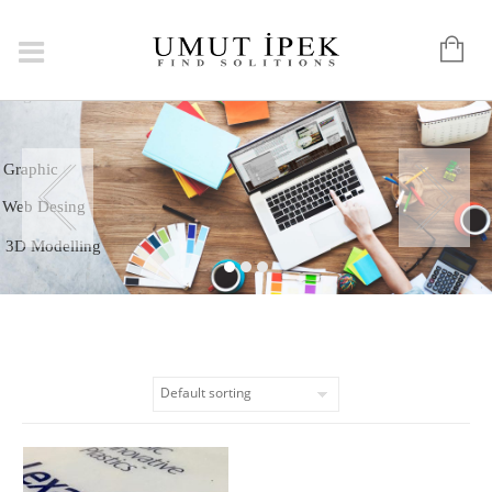
Logo
Graphic
Web Desing
3D Modelling