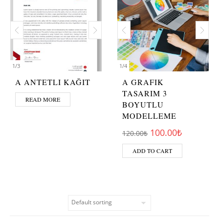
1
/
3
1
/
4
A ANTETLI KAĞIT
A GRAFIK
TASARIM 3
READ MORE
BOYUTLU
MODELLEME
Original price wa
Current p
100.00
₺
120.00
₺
ADD TO CART