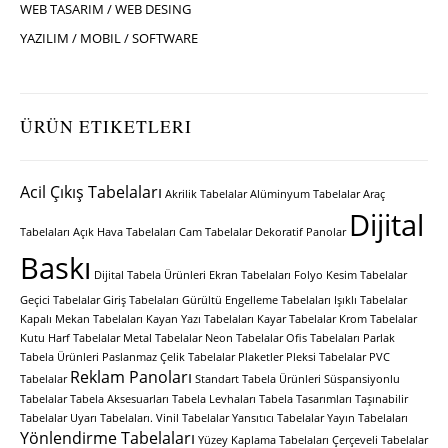
WEB TASARIM / WEB DESING
YAZILIM / MOBIL / SOFTWARE
ÜRÜN ETIKETLERI
Acil Çıkış Tabelaları
Akrilik Tabelalar
Alüminyum Tabelalar
Araç
Dijital
Tabelaları
Açık Hava Tabelaları
Cam Tabelalar
Dekoratif Panolar
Baskı
Dijital Tabela Ürünleri
Ekran Tabelaları
Folyo Kesim Tabelalar
Geçici Tabelalar
Giriş Tabelaları
Gürültü Engelleme Tabelaları
Işıklı Tabelalar
Kapalı Mekan Tabelaları
Kayan Yazı Tabelaları
Kayar Tabelalar
Krom Tabelalar
Kutu Harf Tabelalar
Metal Tabelalar
Neon Tabelalar
Ofis Tabelaları
Parlak
Tabela Ürünleri
Paslanmaz Çelik Tabelalar
Plaketler
Pleksi Tabelalar
PVC
Reklam Panoları
Tabelalar
Standart Tabela Ürünleri
Süspansiyonlu
Tabelalar
Tabela Aksesuarları
Tabela Levhaları
Tabela Tasarımları
Taşınabilir
Tabelalar
Uyarı Tabelaları.
Vinil Tabelalar
Yansıtıcı Tabelalar
Yayın Tabelaları
Yönlendirme Tabelaları
Yüzey Kaplama Tabelaları
Çerçeveli Tabelalar