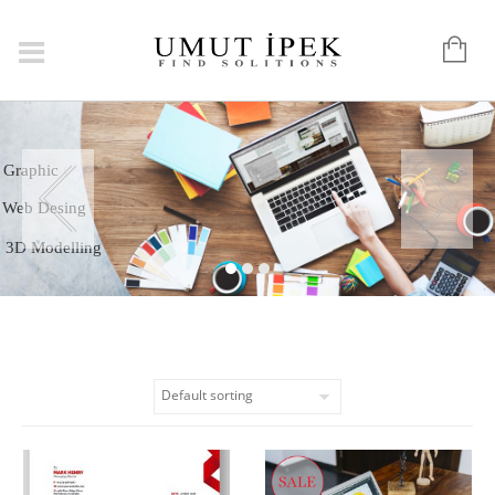
Logo
Graphic
Web Desing
3D Modelling