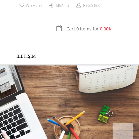
WISHLIST
SIGN IN
REGISTER
Cart 0 items for
0.00
₺
İLETİŞİM