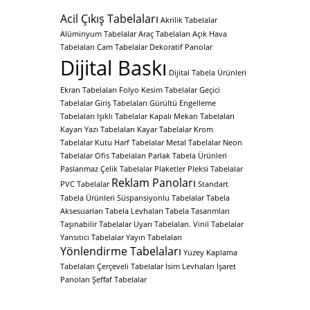
Acil Çıkış Tabelaları
Akrilik Tabelalar
Alüminyum Tabelalar
Araç Tabelaları
Açık Hava
Tabelaları
Cam Tabelalar
Dekoratif Panolar
Dijital Baskı
Dijital Tabela Ürünleri
Ekran Tabelaları
Folyo Kesim Tabelalar
Geçici
Tabelalar
Giriş Tabelaları
Gürültü Engelleme
Tabelaları
Işıklı Tabelalar
Kapalı Mekan Tabelaları
Kayan Yazı Tabelaları
Kayar Tabelalar
Krom
Tabelalar
Kutu Harf Tabelalar
Metal Tabelalar
Neon
Tabelalar
Ofis Tabelaları
Parlak Tabela Ürünleri
Paslanmaz Çelik Tabelalar
Plaketler
Pleksi Tabelalar
Reklam Panoları
PVC Tabelalar
Standart
Tabela Ürünleri
Süspansiyonlu Tabelalar
Tabela
Aksesuarları
Tabela Levhaları
Tabela Tasarımları
Taşınabilir Tabelalar
Uyarı Tabelaları.
Vinil Tabelalar
Yansıtıcı Tabelalar
Yayın Tabelaları
Yönlendirme Tabelaları
Yüzey Kaplama
Tabelaları
Çerçeveli Tabelalar
İsim Levhaları
İşaret
Panoları
Şeffaf Tabelalar