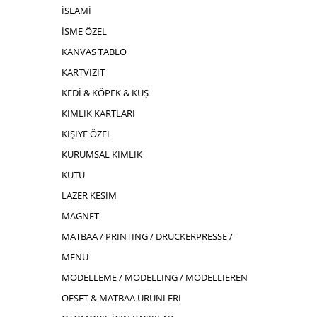
İSLAMİ
İSME ÖZEL
KANVAS TABLO
KARTVIZIT
KEDİ & KÖPEK & KUŞ
KIMLIK KARTLARI
KIŞIYE ÖZEL
KURUMSAL KIMLIK
KUTU
LAZER KESIM
MAGNET
MATBAA / PRINTING / DRUCKERPRESSE /
MENÜ
MODELLEME / MODELLING / MODELLIEREN
OFSET & MATBAA ÜRÜNLERI