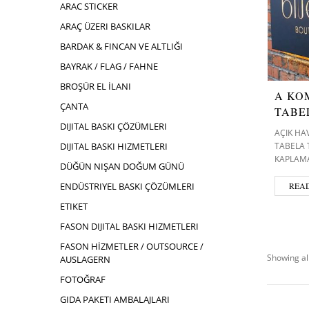
ARAC STICKER
ARAÇ ÜZERI BASKILAR
BARDAK & FINCAN VE ALTLIĞI
BAYRAK / FLAG / FAHNE
BROŞÜR EL İLANI
A KO
ÇANTA
TABE
DIJITAL BASKI ÇÖZÜMLERI
AÇIK HA
TABELA
DIJITAL BASKI HIZMETLERI
KAPLAM
DÜĞÜN NIŞAN DOĞUM GÜNÜ
REA
ENDÜSTRIYEL BASKI ÇÖZÜMLERI
ETIKET
FASON DIJITAL BASKI HIZMETLERI
FASON HİZMETLER / OUTSOURCE /
Showing all
AUSLAGERN
FOTOĞRAF
GIDA PAKETI AMBALAJLARI