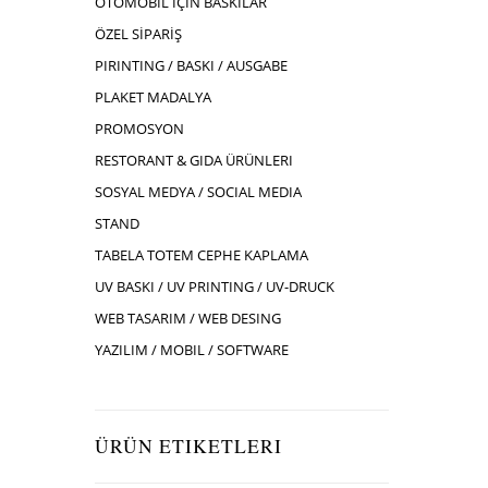
OTOMOBIL İÇIN BASKILAR
ÖZEL SİPARİŞ
PIRINTING / BASKI / AUSGABE
PLAKET MADALYA
PROMOSYON
RESTORANT & GIDA ÜRÜNLERI
SOSYAL MEDYA / SOCIAL MEDIA
STAND
TABELA TOTEM CEPHE KAPLAMA
UV BASKI / UV PRINTING / UV-DRUCK
WEB TASARIM / WEB DESING
YAZILIM / MOBIL / SOFTWARE
ÜRÜN ETIKETLERI