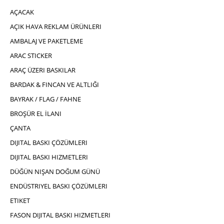
AÇACAK
AÇIK HAVA REKLAM ÜRÜNLERI
AMBALAJ VE PAKETLEME
ARAC STICKER
ARAÇ ÜZERI BASKILAR
BARDAK & FINCAN VE ALTLIĞI
BAYRAK / FLAG / FAHNE
BROŞÜR EL İLANI
ÇANTA
DIJITAL BASKI ÇÖZÜMLERI
DIJITAL BASKI HIZMETLERI
DÜĞÜN NIŞAN DOĞUM GÜNÜ
ENDÜSTRIYEL BASKI ÇÖZÜMLERI
ETIKET
FASON DIJITAL BASKI HIZMETLERI