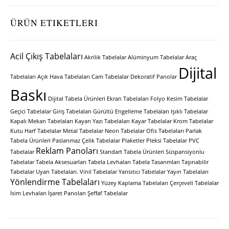
ÜRÜN ETIKETLERI
Acil Çıkış Tabelaları
Akrilik Tabelalar
Alüminyum Tabelalar
Araç
Dijital
Tabelaları
Açık Hava Tabelaları
Cam Tabelalar
Dekoratif Panolar
Baskı
Dijital Tabela Ürünleri
Ekran Tabelaları
Folyo Kesim Tabelalar
Geçici Tabelalar
Giriş Tabelaları
Gürültü Engelleme Tabelaları
Işıklı Tabelalar
Kapalı Mekan Tabelaları
Kayan Yazı Tabelaları
Kayar Tabelalar
Krom Tabelalar
Kutu Harf Tabelalar
Metal Tabelalar
Neon Tabelalar
Ofis Tabelaları
Parlak
Tabela Ürünleri
Paslanmaz Çelik Tabelalar
Plaketler
Pleksi Tabelalar
PVC
Reklam Panoları
Tabelalar
Standart Tabela Ürünleri
Süspansiyonlu
Tabelalar
Tabela Aksesuarları
Tabela Levhaları
Tabela Tasarımları
Taşınabilir
Tabelalar
Uyarı Tabelaları.
Vinil Tabelalar
Yansıtıcı Tabelalar
Yayın Tabelaları
Yönlendirme Tabelaları
Yüzey Kaplama Tabelaları
Çerçeveli Tabelalar
İsim Levhaları
İşaret Panoları
Şeffaf Tabelalar