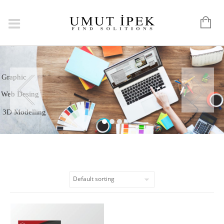
Logo
Graphic
Web Desing
3D Modelling