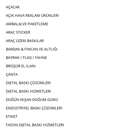
AÇACAK
AÇIK HAVA REKLAM ÜRÜNLERI
AMBALAJ VE PAKETLEME
ARAC STICKER
ARAÇ ÜZERI BASKILAR
BARDAK & FINCAN VE ALTLIĞI
BAYRAK / FLAG / FAHNE
BROŞÜR EL İLANI
ÇANTA
DIJITAL BASKI ÇÖZÜMLERI
DIJITAL BASKI HIZMETLERI
DÜĞÜN NIŞAN DOĞUM GÜNÜ
ENDÜSTRIYEL BASKI ÇÖZÜMLERI
ETIKET
FASON DIJITAL BASKI HIZMETLERI