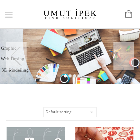
Logo
Graphic
Web Desing
3D Modelling