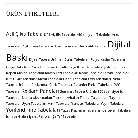
ÜRÜN ETIKETLERI
Acil Çıkış Tabelaları
Akrilik Tabelalar
Alüminyum Tabelalar
Araç
Dijital
Tabelaları
Açık Hava Tabelaları
Cam Tabelalar
Dekoratif Panolar
Baskı
Dijital Tabela Ürünleri
Ekran Tabelaları
Folyo Kesim Tabelalar
Geçici Tabelalar
Giriş Tabelaları
Gürültü Engelleme Tabelaları
Işıklı Tabelalar
Kapalı Mekan Tabelaları
Kayan Yazı Tabelaları
Kayar Tabelalar
Krom Tabelalar
Kutu Harf Tabelalar
Metal Tabelalar
Neon Tabelalar
Ofis Tabelaları
Parlak
Tabela Ürünleri
Paslanmaz Çelik Tabelalar
Plaketler
Pleksi Tabelalar
PVC
Reklam Panoları
Tabelalar
Standart Tabela Ürünleri
Süspansiyonlu
Tabelalar
Tabela Aksesuarları
Tabela Levhaları
Tabela Tasarımları
Taşınabilir
Tabelalar
Uyarı Tabelaları.
Vinil Tabelalar
Yansıtıcı Tabelalar
Yayın Tabelaları
Yönlendirme Tabelaları
Yüzey Kaplama Tabelaları
Çerçeveli Tabelalar
İsim Levhaları
İşaret Panoları
Şeffaf Tabelalar