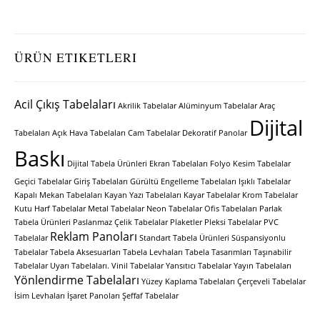
ÜRÜN ETIKETLERI
Acil Çıkış Tabelaları
Akrilik Tabelalar
Alüminyum Tabelalar
Araç
Dijital
Tabelaları
Açık Hava Tabelaları
Cam Tabelalar
Dekoratif Panolar
Baskı
Dijital Tabela Ürünleri
Ekran Tabelaları
Folyo Kesim Tabelalar
Geçici Tabelalar
Giriş Tabelaları
Gürültü Engelleme Tabelaları
Işıklı Tabelalar
Kapalı Mekan Tabelaları
Kayan Yazı Tabelaları
Kayar Tabelalar
Krom Tabelalar
Kutu Harf Tabelalar
Metal Tabelalar
Neon Tabelalar
Ofis Tabelaları
Parlak
Tabela Ürünleri
Paslanmaz Çelik Tabelalar
Plaketler
Pleksi Tabelalar
PVC
Reklam Panoları
Tabelalar
Standart Tabela Ürünleri
Süspansiyonlu
Tabelalar
Tabela Aksesuarları
Tabela Levhaları
Tabela Tasarımları
Taşınabilir
Tabelalar
Uyarı Tabelaları.
Vinil Tabelalar
Yansıtıcı Tabelalar
Yayın Tabelaları
Yönlendirme Tabelaları
Yüzey Kaplama Tabelaları
Çerçeveli Tabelalar
İsim Levhaları
İşaret Panoları
Şeffaf Tabelalar