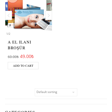
1
/
2
A EL ILANI
BROŞÜR
Original price was: 60.00₺.
Current price is: 49.00₺.
49.00
₺
60.00
₺
ADD TO CART