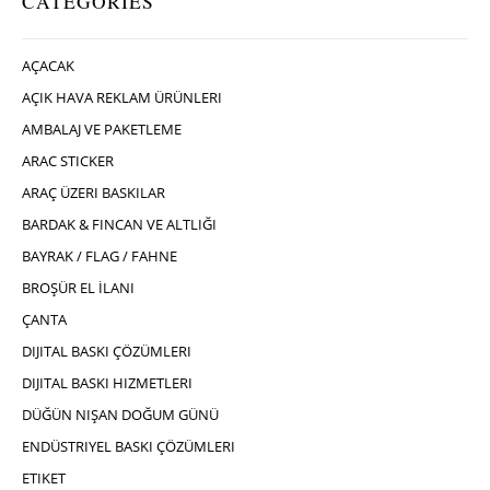
CATEGORIES
AÇACAK
AÇIK HAVA REKLAM ÜRÜNLERI
AMBALAJ VE PAKETLEME
ARAC STICKER
ARAÇ ÜZERI BASKILAR
BARDAK & FINCAN VE ALTLIĞI
BAYRAK / FLAG / FAHNE
BROŞÜR EL İLANI
ÇANTA
DIJITAL BASKI ÇÖZÜMLERI
DIJITAL BASKI HIZMETLERI
DÜĞÜN NIŞAN DOĞUM GÜNÜ
ENDÜSTRIYEL BASKI ÇÖZÜMLERI
ETIKET