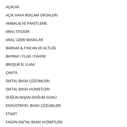
AÇACAK
AÇIK HAVA REKLAM ÜRÜNLERI
AMBALAJ VE PAKETLEME
ARAC STICKER
ARAÇ ÜZERI BASKILAR
BARDAK & FINCAN VE ALTLIĞI
BAYRAK / FLAG / FAHNE
BROŞÜR EL İLANI
ÇANTA
DIJITAL BASKI ÇÖZÜMLERI
DIJITAL BASKI HIZMETLERI
DÜĞÜN NIŞAN DOĞUM GÜNÜ
ENDÜSTRIYEL BASKI ÇÖZÜMLERI
ETIKET
FASON DIJITAL BASKI HIZMETLERI