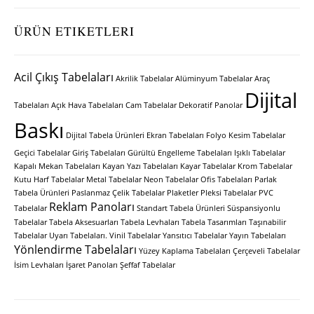
ÜRÜN ETIKETLERI
Acil Çıkış Tabelaları
Akrilik Tabelalar
Alüminyum Tabelalar
Araç
Dijital
Tabelaları
Açık Hava Tabelaları
Cam Tabelalar
Dekoratif Panolar
Baskı
Dijital Tabela Ürünleri
Ekran Tabelaları
Folyo Kesim Tabelalar
Geçici Tabelalar
Giriş Tabelaları
Gürültü Engelleme Tabelaları
Işıklı Tabelalar
Kapalı Mekan Tabelaları
Kayan Yazı Tabelaları
Kayar Tabelalar
Krom Tabelalar
Kutu Harf Tabelalar
Metal Tabelalar
Neon Tabelalar
Ofis Tabelaları
Parlak
Tabela Ürünleri
Paslanmaz Çelik Tabelalar
Plaketler
Pleksi Tabelalar
PVC
Reklam Panoları
Tabelalar
Standart Tabela Ürünleri
Süspansiyonlu
Tabelalar
Tabela Aksesuarları
Tabela Levhaları
Tabela Tasarımları
Taşınabilir
Tabelalar
Uyarı Tabelaları.
Vinil Tabelalar
Yansıtıcı Tabelalar
Yayın Tabelaları
Yönlendirme Tabelaları
Yüzey Kaplama Tabelaları
Çerçeveli Tabelalar
İsim Levhaları
İşaret Panoları
Şeffaf Tabelalar