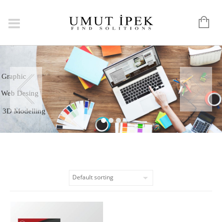
Logo
Graphic
Web Desing
3D Modelling