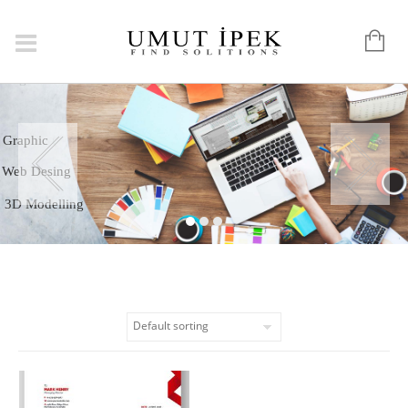
Logo
Graphic
Web Desing
3D Modelling