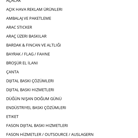
AÇACAK
AÇIK HAVA REKLAM ÜRÜNLERI
AMBALAJ VE PAKETLEME
ARAC STICKER
ARAÇ ÜZERI BASKILAR
BARDAK & FINCAN VE ALTLIĞI
BAYRAK / FLAG / FAHNE
BROŞÜR EL İLANI
ÇANTA
DIJITAL BASKI ÇÖZÜMLERI
DIJITAL BASKI HIZMETLERI
DÜĞÜN NIŞAN DOĞUM GÜNÜ
ENDÜSTRIYEL BASKI ÇÖZÜMLERI
ETIKET
FASON DIJITAL BASKI HIZMETLERI
FASON HİZMETLER / OUTSOURCE / AUSLAGERN