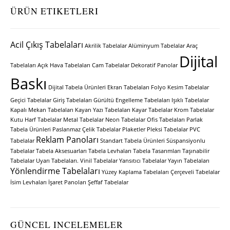
ÜRÜN ETIKETLERI
Acil Çıkış Tabelaları
Akrilik Tabelalar
Alüminyum Tabelalar
Araç
Dijital
Tabelaları
Açık Hava Tabelaları
Cam Tabelalar
Dekoratif Panolar
Baskı
Dijital Tabela Ürünleri
Ekran Tabelaları
Folyo Kesim Tabelalar
Geçici Tabelalar
Giriş Tabelaları
Gürültü Engelleme Tabelaları
Işıklı Tabelalar
Kapalı Mekan Tabelaları
Kayan Yazı Tabelaları
Kayar Tabelalar
Krom Tabelalar
Kutu Harf Tabelalar
Metal Tabelalar
Neon Tabelalar
Ofis Tabelaları
Parlak
Tabela Ürünleri
Paslanmaz Çelik Tabelalar
Plaketler
Pleksi Tabelalar
PVC
Reklam Panoları
Tabelalar
Standart Tabela Ürünleri
Süspansiyonlu
Tabelalar
Tabela Aksesuarları
Tabela Levhaları
Tabela Tasarımları
Taşınabilir
Tabelalar
Uyarı Tabelaları.
Vinil Tabelalar
Yansıtıcı Tabelalar
Yayın Tabelaları
Yönlendirme Tabelaları
Yüzey Kaplama Tabelaları
Çerçeveli Tabelalar
İsim Levhaları
İşaret Panoları
Şeffaf Tabelalar
GÜNCEL INCELEMELER