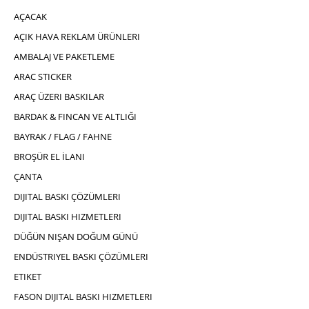
AÇACAK
AÇIK HAVA REKLAM ÜRÜNLERI
AMBALAJ VE PAKETLEME
ARAC STICKER
ARAÇ ÜZERI BASKILAR
BARDAK & FINCAN VE ALTLIĞI
BAYRAK / FLAG / FAHNE
BROŞÜR EL İLANI
ÇANTA
DIJITAL BASKI ÇÖZÜMLERI
DIJITAL BASKI HIZMETLERI
DÜĞÜN NIŞAN DOĞUM GÜNÜ
ENDÜSTRIYEL BASKI ÇÖZÜMLERI
ETIKET
FASON DIJITAL BASKI HIZMETLERI