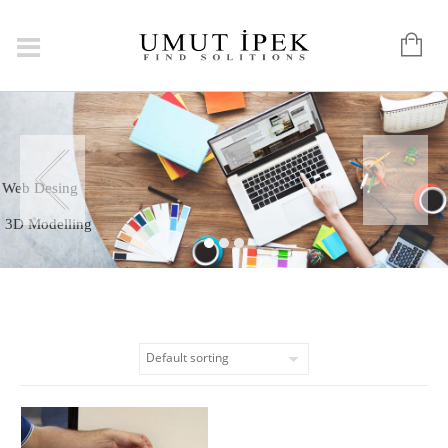
Graphic
Web Desing
3D Modelling