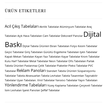
ÜRÜN ETIKETLERI
Acil Çıkış Tabelaları
Akrilik Tabelalar
Alüminyum Tabelalar
Araç
Dijital
Tabelaları
Açık Hava Tabelaları
Cam Tabelalar
Dekoratif Panolar
Baskı
Dijital Tabela Ürünleri
Ekran Tabelaları
Folyo Kesim Tabelalar
Geçici Tabelalar
Giriş Tabelaları
Gürültü Engelleme Tabelaları
Işıklı Tabelalar
Kapalı Mekan Tabelaları
Kayan Yazı Tabelaları
Kayar Tabelalar
Krom Tabelalar
Kutu Harf Tabelalar
Metal Tabelalar
Neon Tabelalar
Ofis Tabelaları
Parlak
Tabela Ürünleri
Paslanmaz Çelik Tabelalar
Plaketler
Pleksi Tabelalar
PVC
Reklam Panoları
Tabelalar
Standart Tabela Ürünleri
Süspansiyonlu
Tabelalar
Tabela Aksesuarları
Tabela Levhaları
Tabela Tasarımları
Taşınabilir
Tabelalar
Uyarı Tabelaları.
Vinil Tabelalar
Yansıtıcı Tabelalar
Yayın Tabelaları
Yönlendirme Tabelaları
Yüzey Kaplama Tabelaları
Çerçeveli Tabelalar
İsim Levhaları
İşaret Panoları
Şeffaf Tabelalar