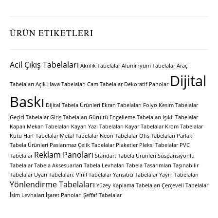
ÜRÜN ETIKETLERI
Acil Çıkış Tabelaları
Akrilik Tabelalar
Alüminyum Tabelalar
Araç
Dijital
Tabelaları
Açık Hava Tabelaları
Cam Tabelalar
Dekoratif Panolar
Baskı
Dijital Tabela Ürünleri
Ekran Tabelaları
Folyo Kesim Tabelalar
Geçici Tabelalar
Giriş Tabelaları
Gürültü Engelleme Tabelaları
Işıklı Tabelalar
Kapalı Mekan Tabelaları
Kayan Yazı Tabelaları
Kayar Tabelalar
Krom Tabelalar
Kutu Harf Tabelalar
Metal Tabelalar
Neon Tabelalar
Ofis Tabelaları
Parlak
Tabela Ürünleri
Paslanmaz Çelik Tabelalar
Plaketler
Pleksi Tabelalar
PVC
Reklam Panoları
Tabelalar
Standart Tabela Ürünleri
Süspansiyonlu
Tabelalar
Tabela Aksesuarları
Tabela Levhaları
Tabela Tasarımları
Taşınabilir
Tabelalar
Uyarı Tabelaları.
Vinil Tabelalar
Yansıtıcı Tabelalar
Yayın Tabelaları
Yönlendirme Tabelaları
Yüzey Kaplama Tabelaları
Çerçeveli Tabelalar
İsim Levhaları
İşaret Panoları
Şeffaf Tabelalar