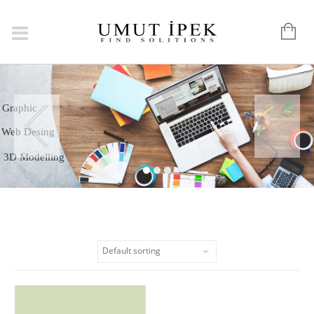
Logo
Graphic
Web Desing
3D Modelling