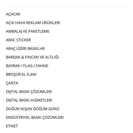
AÇACAK
AÇIK HAVA REKLAM ÜRÜNLERI
AMBALAJ VE PAKETLEME
ARAC STICKER
ARAÇ ÜZERI BASKILAR
BARDAK & FINCAN VE ALTLIĞI
BAYRAK / FLAG / FAHNE
BROŞÜR EL İLANI
ÇANTA
DIJITAL BASKI ÇÖZÜMLERI
DIJITAL BASKI HIZMETLERI
DÜĞÜN NIŞAN DOĞUM GÜNÜ
ENDÜSTRIYEL BASKI ÇÖZÜMLERI
ETIKET