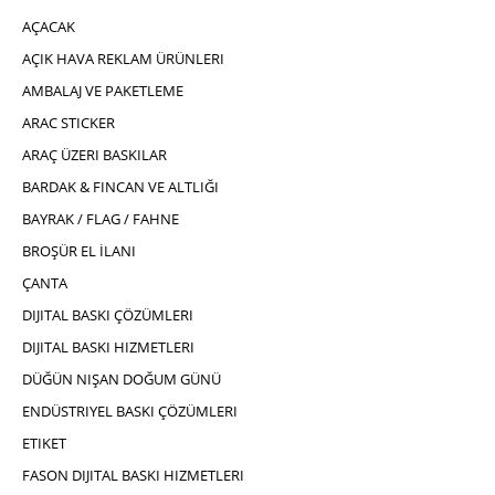
AÇACAK
AÇIK HAVA REKLAM ÜRÜNLERI
AMBALAJ VE PAKETLEME
ARAC STICKER
ARAÇ ÜZERI BASKILAR
BARDAK & FINCAN VE ALTLIĞI
BAYRAK / FLAG / FAHNE
BROŞÜR EL İLANI
ÇANTA
DIJITAL BASKI ÇÖZÜMLERI
DIJITAL BASKI HIZMETLERI
DÜĞÜN NIŞAN DOĞUM GÜNÜ
ENDÜSTRIYEL BASKI ÇÖZÜMLERI
ETIKET
FASON DIJITAL BASKI HIZMETLERI