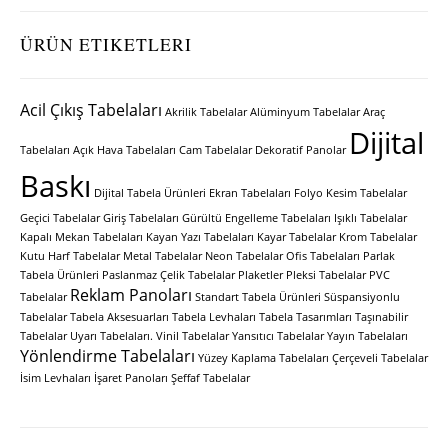
ÜRÜN ETIKETLERI
Acil Çıkış Tabelaları
Akrilik Tabelalar
Alüminyum Tabelalar
Araç
Dijital
Tabelaları
Açık Hava Tabelaları
Cam Tabelalar
Dekoratif Panolar
Baskı
Dijital Tabela Ürünleri
Ekran Tabelaları
Folyo Kesim Tabelalar
Geçici Tabelalar
Giriş Tabelaları
Gürültü Engelleme Tabelaları
Işıklı Tabelalar
Kapalı Mekan Tabelaları
Kayan Yazı Tabelaları
Kayar Tabelalar
Krom Tabelalar
Kutu Harf Tabelalar
Metal Tabelalar
Neon Tabelalar
Ofis Tabelaları
Parlak
Tabela Ürünleri
Paslanmaz Çelik Tabelalar
Plaketler
Pleksi Tabelalar
PVC
Reklam Panoları
Tabelalar
Standart Tabela Ürünleri
Süspansiyonlu
Tabelalar
Tabela Aksesuarları
Tabela Levhaları
Tabela Tasarımları
Taşınabilir
Tabelalar
Uyarı Tabelaları.
Vinil Tabelalar
Yansıtıcı Tabelalar
Yayın Tabelaları
Yönlendirme Tabelaları
Yüzey Kaplama Tabelaları
Çerçeveli Tabelalar
İsim Levhaları
İşaret Panoları
Şeffaf Tabelalar