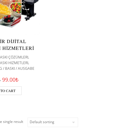
İR DİJİTAL
I HİZMETLERİ
,
 BASKI ÇÖZÜMLERI
,
BASKI HIZMETLERI
G / BASKI / AUSGABE
Original price was: 140.00₺.
Current price is: 99.00₺.
99.00
₺
₺
 TO CART
e single result