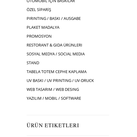
OTOMOBIL İÇIN BASKILAR
ÖZEL SİPARİŞ
PIRINTING / BASKI / AUSGABE
PLAKET MADALYA
PROMOSYON
RESTORANT & GIDA ÜRÜNLERI
SOSYAL MEDYA / SOCIAL MEDIA
STAND
TABELA TOTEM CEPHE KAPLAMA
UV BASKI / UV PRINTING / UV-DRUCK
WEB TASARIM / WEB DESING
YAZILIM / MOBIL / SOFTWARE
ÜRÜN ETIKETLERI