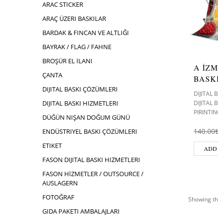
ARAC STICKER
ARAÇ ÜZERI BASKILAR
BARDAK & FINCAN VE ALTLIĞI
BAYRAK / FLAG / FAHNE
BROŞÜR EL İLANI
A İZM
ÇANTA
BASK
DIJITAL BASKI ÇÖZÜMLERI
DIJITAL
DIJITAL 
DIJITAL BASKI HIZMETLERI
PIRINTIN
DÜĞÜN NIŞAN DOĞUM GÜNÜ
140.00
ENDÜSTRIYEL BASKI ÇÖZÜMLERI
ETIKET
ADD
FASON DIJITAL BASKI HIZMETLERI
FASON HİZMETLER / OUTSOURCE /
AUSLAGERN
FOTOĞRAF
Showing th
GIDA PAKETI AMBALAJLARI