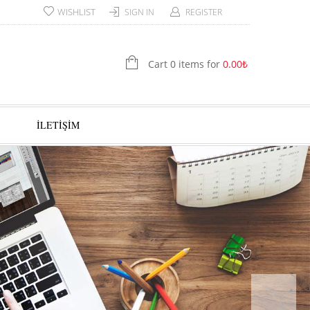
WISHLIST
SIGN IN
REGISTER
Cart 0 items for
0.00
₺
İLETİŞİM