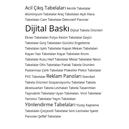
Acil Çıkış Tabelaları
Akrilik Tabelalar
Alüminyum Tabelalar
Araç Tabelaları
Açık Hava
Tabelaları
Cam Tabelalar
Dekoratif Panolar
Dijital Baskı
Dijital Tabela Ürünleri
Ekran Tabelaları
Folyo Kesim Tabelalar
Geçici
Tabelalar
Giriş Tabelaları
Gürültü Engelleme
Tabelaları
Işıklı Tabelalar
Kapalı Mekan Tabelaları
Kayan Yazı Tabelaları
Kayar Tabelalar
Krom
Tabelalar
Kutu Harf Tabelalar
Metal Tabelalar
Neon
Tabelalar
Ofis Tabelaları
Parlak Tabela Ürünleri
Paslanmaz Çelik Tabelalar
Plaketler
Pleksi Tabelalar
Reklam Panoları
PVC Tabelalar
Standart
Tabela Ürünleri
Süspansiyonlu Tabelalar
Tabela
Aksesuarları
Tabela Levhaları
Tabela Tasarımları
Taşınabilir Tabelalar
Uyarı Tabelaları.
Vinil Tabelalar
Yansıtıcı Tabelalar
Yayın Tabelaları
Yönlendirme Tabelaları
Yüzey Kaplama
Tabelaları
Çerçeveli Tabelalar
İsim Levhaları
İşaret
Panoları
Şeffaf Tabelalar