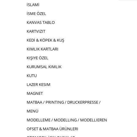
İSLAMİ
İSME ÖZEL
KANVAS TABLO
KARTVIZIT
KEDİ & KÖPEK & KUŞ
KIMLIK KARTLARI
KIŞIYE ÖZEL
KURUMSAL KIMLIK
KUTU
LAZER KESIM
MAGNET
MATBAA / PRINTING / DRUCKERPRESSE /
MENÜ
MODELLEME / MODELLING / MODELLIEREN
OFSET & MATBAA ÜRÜNLERI