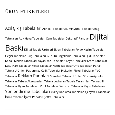
ÜRÜN ETIKETLERI
Acil Çıkış Tabelaları
Akrilik Tabelalar
Alüminyum Tabelalar
Araç
Dijital
Tabelaları
Açık Hava Tabelaları
Cam Tabelalar
Dekoratif Panolar
Baskı
Dijital Tabela Ürünleri
Ekran Tabelaları
Folyo Kesim Tabelalar
Geçici Tabelalar
Giriş Tabelaları
Gürültü Engelleme Tabelaları
Işıklı Tabelalar
Kapalı Mekan Tabelaları
Kayan Yazı Tabelaları
Kayar Tabelalar
Krom Tabelalar
Kutu Harf Tabelalar
Metal Tabelalar
Neon Tabelalar
Ofis Tabelaları
Parlak
Tabela Ürünleri
Paslanmaz Çelik Tabelalar
Plaketler
Pleksi Tabelalar
PVC
Reklam Panoları
Tabelalar
Standart Tabela Ürünleri
Süspansiyonlu
Tabelalar
Tabela Aksesuarları
Tabela Levhaları
Tabela Tasarımları
Taşınabilir
Tabelalar
Uyarı Tabelaları.
Vinil Tabelalar
Yansıtıcı Tabelalar
Yayın Tabelaları
Yönlendirme Tabelaları
Yüzey Kaplama Tabelaları
Çerçeveli Tabelalar
İsim Levhaları
İşaret Panoları
Şeffaf Tabelalar