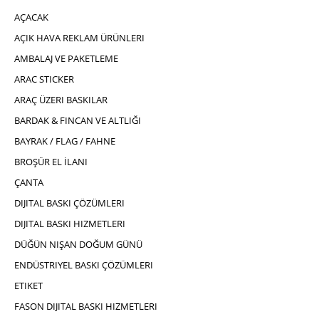
AÇACAK
AÇIK HAVA REKLAM ÜRÜNLERI
AMBALAJ VE PAKETLEME
ARAC STICKER
ARAÇ ÜZERI BASKILAR
BARDAK & FINCAN VE ALTLIĞI
BAYRAK / FLAG / FAHNE
BROŞÜR EL İLANI
ÇANTA
DIJITAL BASKI ÇÖZÜMLERI
DIJITAL BASKI HIZMETLERI
DÜĞÜN NIŞAN DOĞUM GÜNÜ
ENDÜSTRIYEL BASKI ÇÖZÜMLERI
ETIKET
FASON DIJITAL BASKI HIZMETLERI