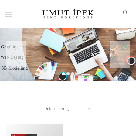
Logo
Graphic
Web Desing
3D Modelling