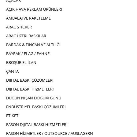
AÇACAK
AÇIK HAVA REKLAM ÜRÜNLERI
AMBALAJ VE PAKETLEME
ARAC STICKER
ARAÇ ÜZERI BASKILAR
BARDAK & FINCAN VE ALTLIĞI
BAYRAK / FLAG / FAHNE
BROŞÜR EL İLANI
ÇANTA
DIJITAL BASKI ÇÖZÜMLERI
DIJITAL BASKI HIZMETLERI
DÜĞÜN NIŞAN DOĞUM GÜNÜ
ENDÜSTRIYEL BASKI ÇÖZÜMLERI
ETIKET
FASON DIJITAL BASKI HIZMETLERI
FASON HİZMETLER / OUTSOURCE / AUSLAGERN